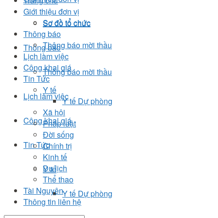
Trang chủ
Giới thiệu đơn vị
Sơ đồ tổ chức
Sơ đồ tổ chức
Thông báo
Thông báo mời thầu
Thông báo
Lịch làm việc
Công khai giá
Thông báo mời thầu
Tin Tức
Y tế
Lịch làm việc
Y tế Dự phòng
Xã hội
Công khai giá
Pháp luật
Đời sống
Tin Tức
Chính trị
Kinh tế
Du lịch
Y tế
Thể thao
Tài Nguyên
Y tế Dự phòng
Thông tin liên hệ
Xã hội