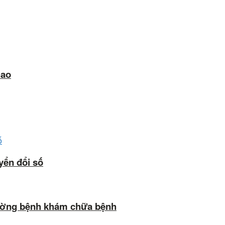
hao
yển đổi số
iường bệnh khám chữa bệnh