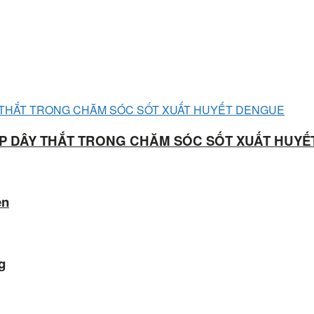
ÁP DÂY THẮT TRONG CHĂM SÓC SỐT XUẤT HUY
ên
g