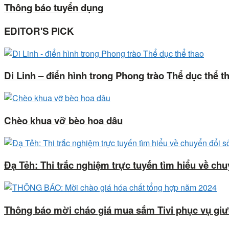
Thông báo tuyển dụng
EDITOR'S PICK
Di Linh – điển hình trong Phong trào Thể dục thể t
Chèo khua vỡ bèo hoa dâu
Đạ Tẻh: Thi trắc nghiệm trực tuyến tìm hiểu về chu
Thông báo mời cháo giá mua sắm Tivi phục vụ g