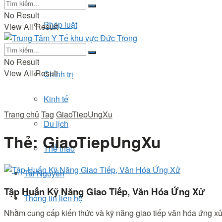
No Result
Pháp luật
View All Result
Đời sống
No Result
View All Result
Chính trị
Kinh tế
Trang chủ
Tag
GiaoTiepUngXu
Du lịch
Thẻ:
GiaoTiepUngXu
Thể thao
Tài Nguyên
Tập Huấn Kỹ Năng Giao Tiếp, Văn Hóa Ứng Xử
Thông tin liên hệ
Nhằm cung cấp kiến thức và kỹ năng giao tiếp văn hóa ứng xử v