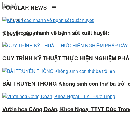
POPULAR NEWS
No Result
Khuyến cáo nhanh về bệnh sốt xuất huyết:
View All Result
QUY TRÌNH KỸ THUẬT THỰC HIỆN NGHIỆM PH
BÀI TRUYỀN THÔNG Không sinh con thứ ba trở l
Vườn hoa Công Đoàn, Khoa Ngoại TTYT Đức Trọn