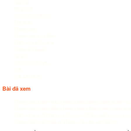
Nổi bật
Pháp luật
Sức khỏe sinh sản
Thể thao
Thông báo
Thông báo mời thầu
Thông tin đối ngoại
Thông tin thuốc
Xã hội
Y Học Cổ Truyền
Y tế
Y tế Dự phòng
Bài đã xem
Thông Báo Danh Sách Người thực hành khám bệnh, ch
Thông Báo Danh Sách Người hoàn thành thực hành khá
Thông báo mời chào giá Dụng cụ Phẫu thuật nội soi sử 
Thông Báo mời chào giá Nước cất pha tiêm 500ml