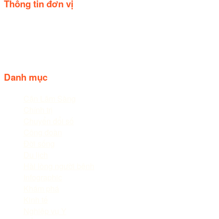
Thông tin đơn vị
Trụ sở: Số 44, Quốc lộ 20, Thị trấn Liên Nghĩa, huyện Đức trọ
Điện thoại: 02633.843.078 - 06233.842.664
Follow us
Danh mục
Cận Lâm Sàng
Chính trị
Chuyển đổi số
Công đoàn
Đời sống
Du lịch
Hài lòng người bệnh
Infographic
Khám phá
Kinh tế
Nghiệp vụ Y