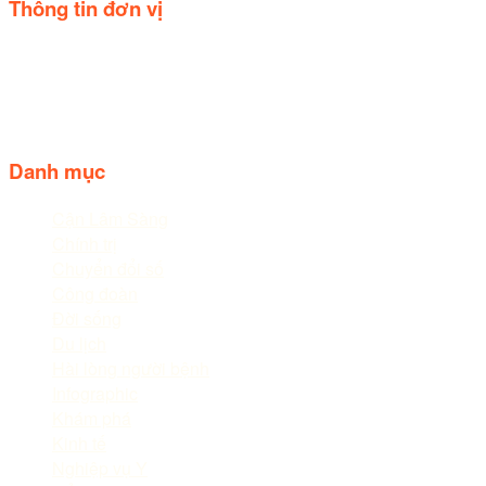
Thông tin đơn vị
Trụ sở: Số 44, Quốc lộ 20, Thị trấn Liên Nghĩa, huyện Đức trọ
Điện thoại: 02633.843.078 - 06233.842.664
Follow us
Danh mục
Cận Lâm Sàng
Chính trị
Chuyển đổi số
Công đoàn
Đời sống
Du lịch
Hài lòng người bệnh
Infographic
Khám phá
Kinh tế
Nghiệp vụ Y