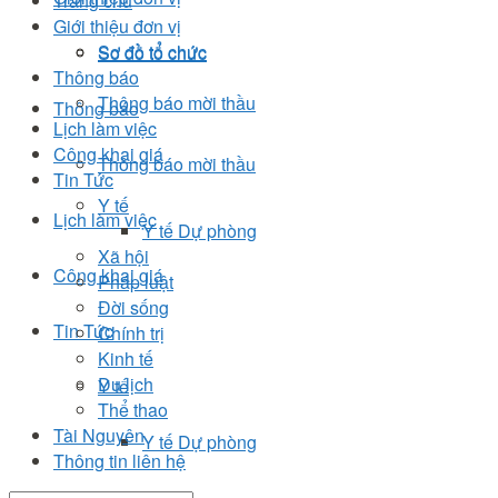
Trang chủ
Giới thiệu đơn vị
Sơ đồ tổ chức
Sơ đồ tổ chức
Thông báo
Thông báo mời thầu
Thông báo
Lịch làm việc
Công khai giá
Thông báo mời thầu
Tin Tức
Y tế
Lịch làm việc
Y tế Dự phòng
Xã hội
Công khai giá
Pháp luật
Đời sống
Tin Tức
Chính trị
Kinh tế
Du lịch
Y tế
Thể thao
Tài Nguyên
Y tế Dự phòng
Thông tin liên hệ
Xã hội