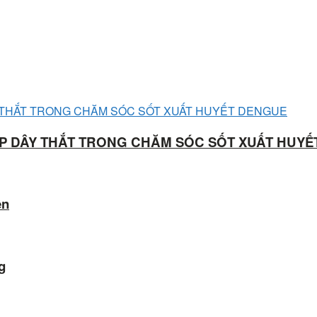
ÁP DÂY THẮT TRONG CHĂM SÓC SỐT XUẤT HUY
ên
g