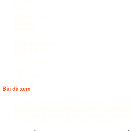
Nổi bật
Pháp luật
Sức khỏe sinh sản
Thể thao
Thông báo
Thông báo mời thầu
Thông tin đối ngoại
Thông tin thuốc
Xã hội
Y Học Cổ Truyền
Y tế
Y tế Dự phòng
Bài đã xem
Thông Báo Danh Sách Người thực hành khám bệnh, ch
Thông Báo Danh Sách Người hoàn thành thực hành khá
Thông báo mời chào giá Dụng cụ Phẫu thuật nội soi sử 
Thông Báo mời chào giá Nước cất pha tiêm 500ml