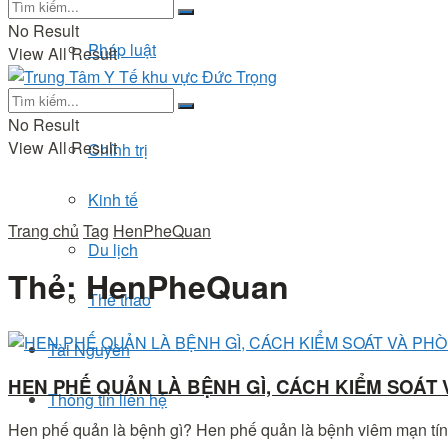
No Result
Pháp luật
View All Result
Đời sống
No Result
View All Result
Chính trị
Kinh tế
Trang chủ
Tag
HenPheQuan
Du lịch
Thẻ:
HenPheQuan
Thể thao
Tài Nguyên
HEN PHẾ QUẢN LÀ BỆNH GÌ, CÁCH KIỂM SOÁT
Thông tin liên hệ
Hen phế quản là bệnh gì? Hen phế quản là bệnh viêm mạn tính 