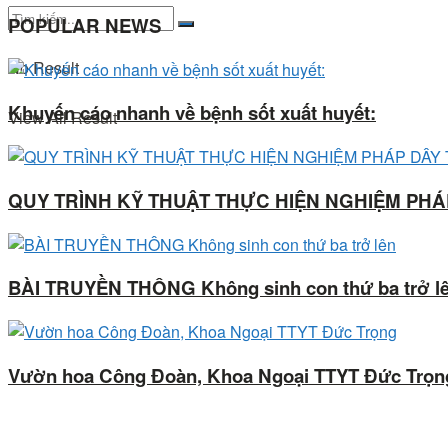
POPULAR NEWS
No Result
Khuyến cáo nhanh về bệnh sốt xuất huyết:
View All Result
QUY TRÌNH KỸ THUẬT THỰC HIỆN NGHIỆM PH
BÀI TRUYỀN THÔNG Không sinh con thứ ba trở l
Vườn hoa Công Đoàn, Khoa Ngoại TTYT Đức Trọn