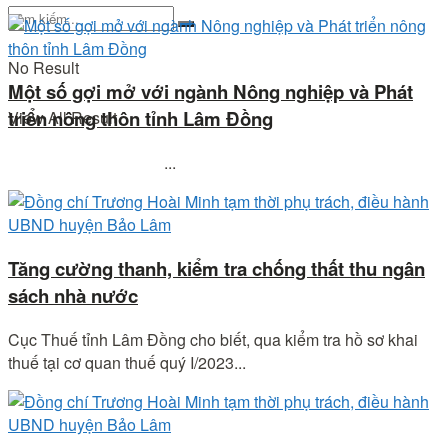
No Result
Một số gợi mở với ngành Nông nghiệp và Phát
triển nông thôn tỉnh Lâm Đồng
View All Result
...
Tăng cường thanh, kiểm tra chống thất thu ngân
sách nhà nước
Cục Thuế tỉnh Lâm Đồng cho biết, qua kiểm tra hồ sơ khai
thuế tại cơ quan thuế quý I/2023...