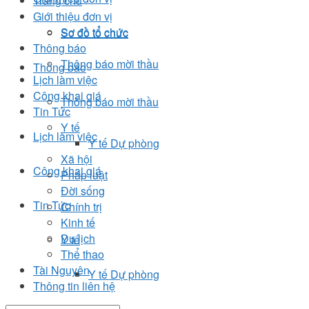
Trang chủ
Giới thiệu đơn vị
Sơ đồ tổ chức
Sơ đồ tổ chức
Thông báo
Thông báo mời thầu
Thông báo
Lịch làm việc
Công khai giá
Thông báo mời thầu
Tin Tức
Y tế
Lịch làm việc
Y tế Dự phòng
Xã hội
Công khai giá
Pháp luật
Đời sống
Tin Tức
Chính trị
Kinh tế
Du lịch
Y tế
Thể thao
Tài Nguyên
Y tế Dự phòng
Thông tin liên hệ
Xã hội