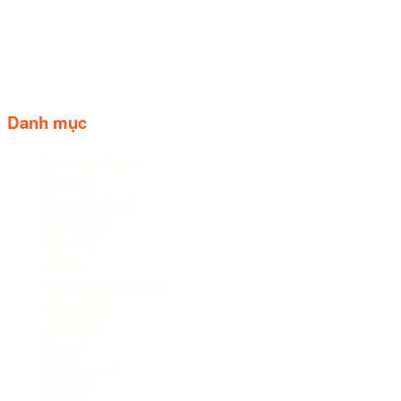
Trụ sở: Số 44, Quốc lộ 20, Thị trấn Liên Nghĩa, huyện Đức
trọng, tỉnh Lâm Đồng.
Điện thoại: 02633.843.078 - 06233.842.664
Follow us
Danh mục
Cận Lâm Sàng
Chính trị
Chuyển đổi số
Công đoàn
Đời sống
Du lịch
Hài lòng người bệnh
Infographic
Khám phá
Kinh tế
Nghiệp vụ Y
Nổi bật