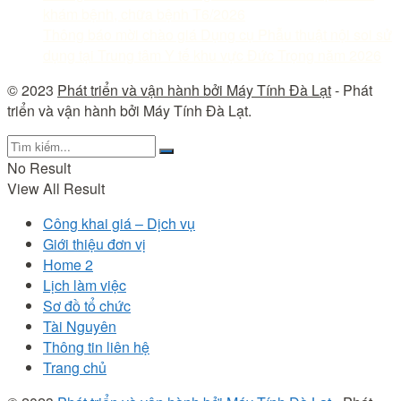
khám bệnh, chữa bệnh T6/2026
Thông báo mời chào giá Dụng cụ Phẫu thuật nội soi sử
dụng tại Trung tâm Y tế khu vực Đức Trọng năm 2026
© 2023
Phát triển và vận hành bởi Máy Tính Đà Lạt
- Phát
triển và vận hành bởi Máy Tính Đà Lạt.
No Result
View All Result
Công khai giá – Dịch vụ
Giới thiệu đơn vị
Home 2
Lịch làm việc
Sơ đồ tổ chức
Tài Nguyên
Thông tin liên hệ
Trang chủ