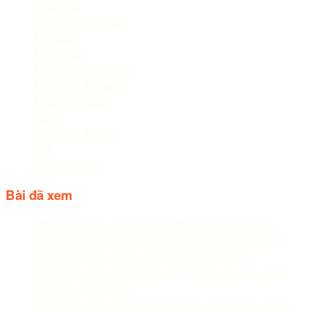
Pháp luật
Sức khỏe sinh sản
Thể thao
Thông báo
Thông báo mời thầu
Thông tin đối ngoại
Thông tin thuốc
Xã hội
Y Học Cổ Truyền
Y tế
Y tế Dự phòng
Bài đã xem
MEDSAFE: NHẮC LẠI CÁC TÁC DỤNG KHÔNG
MONG MUỐN KHI SỬ DỤNG CORTICOSTEROID
TÁC DỤNG TẠI CHỖ KHÔNG ĐÚNG CÁCH
Thông Báo Danh Sách Người thực hành khám bệnh,
chữa bệnh T6/2026
Thông Báo Danh Sách Người hoàn thành thực hành