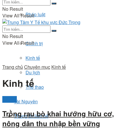
No Result
Pháp luật
View All Result
Đời sống
No Result
View All Result
Chính trị
Kinh tế
Trang chủ
Chuyên mục
Kinh tế
Du lịch
Kinh tế
Thể thao
Kinh tế
Tài Nguyên
Trồng rau bò khai hướng hữu cơ,
Thông tin liên hệ
nông dân thu nhập bền vững