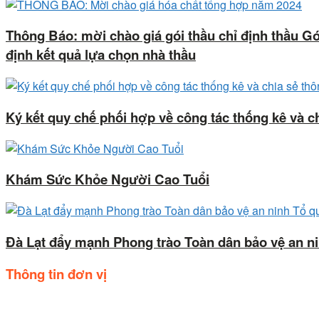
Thông Báo: mời chào giá gói thầu chỉ định thầu G
định kết quả lựa chọn nhà thầu
Ký kết quy chế phối hợp về công tác thống kê và ch
Khám Sức Khỏe Người Cao Tuổi
Đà Lạt đẩy mạnh Phong trào Toàn dân bảo vệ an n
Thông tin đơn vị
Trụ sở: Số 44, Quốc lộ 20, Thị trấn Liên Nghĩa, huyện Đức trọ