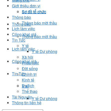
Trang chủ
Giới thiệu đơn vị
Sơ đồ tổ chức
Sơ đồ tổ chức
Thông báo
Thông báo mời thầu
Thông báo
Lịch làm việc
Công khai giá
Thông báo mời thầu
Tin Tức
Y tế
Lịch làm việc
Y tế Dự phòng
Xã hội
Công khai giá
Pháp luật
Đời sống
Tin Tức
Chính trị
Kinh tế
Du lịch
Y tế
Thể thao
Tài Nguyên
Y tế Dự phòng
Thông tin liên hệ
Xã hội