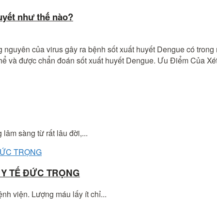
uyết như thế nào?
 nguyên của virus gây ra bệnh sốt xuất huyết Dengue có tron
 cơ thể và được chẩn đoán sốt xuất huyết Dengue. Ưu Điểm C
âm sàng từ rất lâu đời,...
 Y TẾ ĐỨC TRỌNG
h viện. Lượng máu lấy ít chỉ...