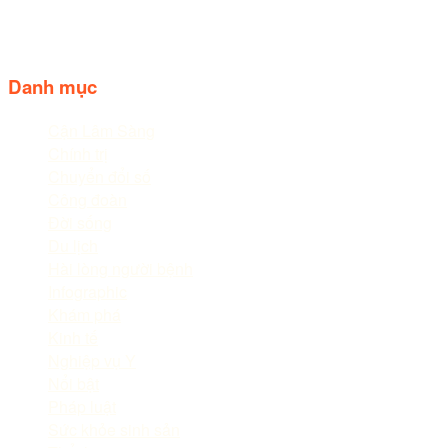
Điện thoại: 02633.843.078 - 06233.842.664
Follow us
Danh mục
Cận Lâm Sàng
Chính trị
Chuyển đổi số
Công đoàn
Đời sống
Du lịch
Hài lòng người bệnh
Infographic
Khám phá
Kinh tế
Nghiệp vụ Y
Nổi bật
Pháp luật
Sức khỏe sinh sản