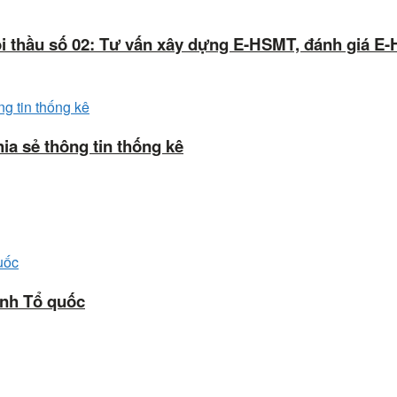
ói thầu số 02: Tư vấn xây dựng E-HSMT, đánh giá E
ia sẻ thông tin thống kê
inh Tổ quốc
ng, tỉnh Lâm Đồng.