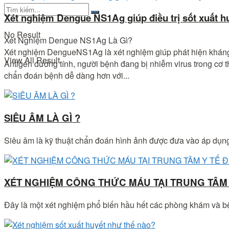
Xét nghiệm Dengue NS1Ag giúp điều trị sốt xuất h
No Result
Xét Nghiệm Dengue NS1Ag Là Gì?
Xét nghiệm DengueNS1Ag là xét nghiệm giúp phát hiện kháng
View All Result
Antigen dương tính, người bệnh đang bị nhiễm virus trong
chẩn đoán bệnh dễ dàng hơn với...
SIÊU ÂM LÀ GÌ ?
Siêu âm là kỹ thuật chẩn đoán hình ảnh được đưa vào áp dụng l
XÉT NGHIỆM CÔNG THỨC MÁU TẠI TRUNG TÂM
Đây là một xét nghiệm phổ biến hầu hết các phòng khám và bện