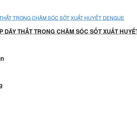
ÁP DÂY THẮT TRONG CHĂM SÓC SỐT XUẤT HUY
ên
g