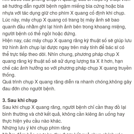
sẽ hướng dẫn người bệnh ngậm miếng bìa cứng hoặc bìa
nhựa với tác dụng giữ cho phim X quang cố định khi chụp.
Lúc này, máy chụp X quang có trang bị máy ảnh sẽ bao
quanh đầu nhằm ghi lại hình ảnh bên trong khoang miệng,
người bệnh có thể ngồi hoặc đứng.
Hiện nay, các máy chụp X quang răng kỹ thuật số sẽ giúp lưu
trữ hình ảnh chụp lại được ngay trên máy tính để bác sĩ có
thể trực tiếp theo dõi. Nhìn chung, phương pháp chụp X
quang răng kỹ thuật số sẽ sử dụng lượng tia X ít hơn, hạn
chế các ảnh hưởng so với phương pháp chụp X quang truyền
thống.
Quá trình chụp X quang răng diễn ra nhanh chóng,không gây
đau đớn cho người bệnh.
3. Sau khi chụp
Sau khi chụp X quang răng, người bệnh chỉ cần thay đồ lại
bình thường và chờ kết quả, không cần kiêng ăn uống hay
thực hiện yêu cầu nào khác.
Những lưu ý khi chụp phim răng