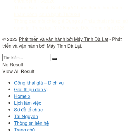
chữa bệnh T6/2026
Thông Báo Danh Sách Người hoàn thành thực hành
khám bệnh, chữa bệnh T6/2026
Thông báo mời chào giá Dụng cụ Phẫu thuật nội soi sử
dụng tại Trung tâm Y tế khu vực Đức Trọng năm 2026
© 2023
Phát triển và vận hành bởi Máy Tính Đà Lạt
- Phát
triển và vận hành bởi Máy Tính Đà Lạt.
No Result
View All Result
Công khai giá – Dịch vụ
Giới thiệu đơn vị
Home 2
Lịch làm việc
Sơ đồ tổ chức
Tài Nguyên
Thông tin liên hệ
Trang chủ