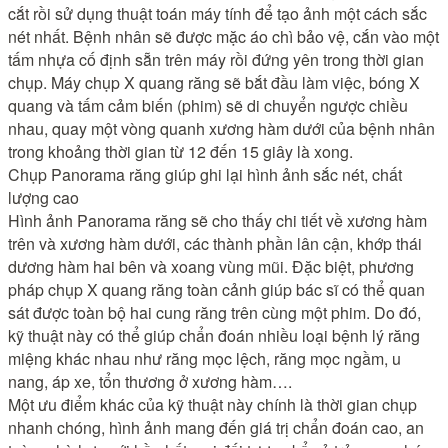
cắt rồi sử dụng thuật toán máy tính để tạo ảnh một cách sắc
nét nhất. Bệnh nhân sẽ được mặc áo chì bảo vệ, cắn vào một
tấm nhựa cố định sẵn trên máy rồi đứng yên trong thời gian
chụp. Máy chụp X quang răng sẽ bắt đầu làm việc, bóng X
quang và tấm cảm biến (phim) sẽ di chuyển ngược chiều
nhau, quay một vòng quanh xương hàm dưới của bệnh nhân
trong khoảng thời gian từ 12 đến 15 giây là xong.
Chụp Panorama răng giúp ghi lại hình ảnh sắc nét, chất
lượng cao
Hình ảnh Panorama răng sẽ cho thấy chi tiết về xương hàm
trên và xương hàm dưới, các thành phần lân cận, khớp thái
dương hàm hai bên và xoang vùng mũi. Đặc biệt, phương
pháp chụp X quang răng toàn cảnh giúp bác sĩ có thể quan
sát được toàn bộ hai cung răng trên cùng một phim. Do đó,
kỹ thuật này có thể giúp chẩn đoán nhiều loại bệnh lý răng
miệng khác nhau như răng mọc lệch, răng mọc ngầm, u
nang, áp xe, tổn thương ở xương hàm….
Một ưu điểm khác của kỹ thuật này chính là thời gian chụp
nhanh chóng, hình ảnh mang đến giá trị chẩn đoán cao, an