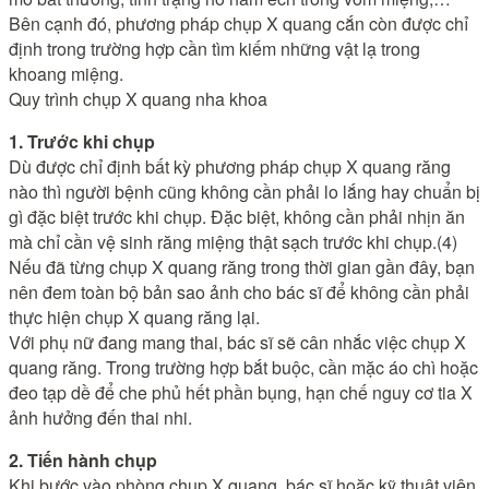
Bên cạnh đó, phương pháp chụp X quang cắn còn được chỉ
định trong trường hợp cần tìm kiếm những vật lạ trong
khoang miệng.
Quy trình chụp X quang nha khoa
1. Trước khi chụp
Dù được chỉ định bất kỳ phương pháp chụp X quang răng
nào thì người bệnh cũng không cần phải lo lắng hay chuẩn bị
gì đặc biệt trước khi chụp. Đặc biệt, không cần phải nhịn ăn
mà chỉ cần vệ sinh răng miệng thật sạch trước khi chụp.(4)
Nếu đã từng chụp X quang răng trong thời gian gần đây, bạn
nên đem toàn bộ bản sao ảnh cho bác sĩ để không cần phải
thực hiện chụp X quang răng lại.
Với phụ nữ đang mang thai, bác sĩ sẽ cân nhắc việc chụp X
quang răng. Trong trường hợp bắt buộc, cần mặc áo chì hoặc
đeo tạp dề để che phủ hết phần bụng, hạn chế nguy cơ tia X
ảnh hưởng đến thai nhi.
2. Tiến hành chụp
Khi bước vào phòng chụp X quang, bác sĩ hoặc kỹ thuật viên