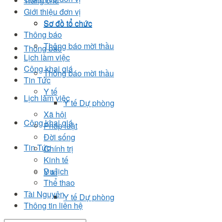
Trang chủ
Giới thiệu đơn vị
Sơ đồ tổ chức
Sơ đồ tổ chức
Thông báo
Thông báo mời thầu
Thông báo
Lịch làm việc
Công khai giá
Thông báo mời thầu
Tin Tức
Y tế
Lịch làm việc
Y tế Dự phòng
Xã hội
Công khai giá
Pháp luật
Đời sống
Tin Tức
Chính trị
Kinh tế
Du lịch
Y tế
Thể thao
Tài Nguyên
Y tế Dự phòng
Thông tin liên hệ
Xã hội