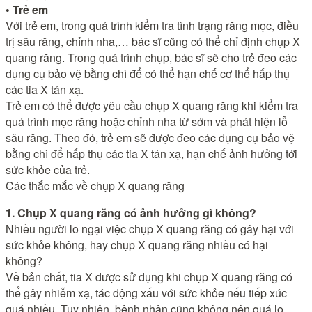
• Trẻ em
Với trẻ em, trong quá trình kiểm tra tình trạng răng mọc, điều
trị sâu răng, chỉnh nha,… bác sĩ cũng có thể chỉ định chụp X
quang răng. Trong quá trình chụp, bác sĩ sẽ cho trẻ đeo các
dụng cụ bảo vệ bằng chì để có thể hạn chế cơ thể hấp thụ
các tia X tán xạ.
Trẻ em có thể được yêu cầu chụp X quang răng khi kiểm tra
quá trình mọc răng hoặc chỉnh nha từ sớm và phát hiện lỗ
sâu răng. Theo đó, trẻ em sẽ được đeo các dụng cụ bảo vệ
bằng chì để hấp thụ các tia X tán xạ, hạn chế ảnh hưởng tới
sức khỏe của trẻ.
Các thắc mắc về chụp X quang răng
1. Chụp X quang răng có ảnh hưởng gì không?
Nhiều người lo ngại việc chụp X quang răng có gây hại với
sức khỏe không, hay chụp X quang răng nhiều có hại
không?
Về bản chất, tia X được sử dụng khi chụp X quang răng có
thể gây nhiễm xạ, tác động xấu với sức khỏe nếu tiếp xúc
quá nhiều. Tuy nhiên, bệnh nhân cũng không nên quá lo