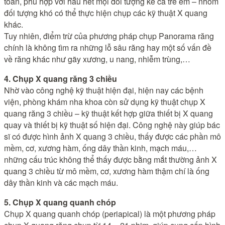
toàn, phù hợp với hầu hết mọi đối tượng kể cả trẻ em – nhóm
đối tượng khó có thể thực hiện chụp các kỹ thuật X quang
khác.
Tuy nhiên, điểm trừ của phương pháp chụp Panorama răng
chính là không tìm ra những lỗ sâu răng hay một số vấn đề
về răng khác như gãy xương, u nang, nhiễm trùng,…
4. Chụp X quang răng 3 chiều
Nhờ vào công nghệ kỹ thuật hiện đại, hiện nay các bệnh
viện, phòng khám nha khoa còn sử dụng kỹ thuật chụp X
quang răng 3 chiều – kỹ thuật kết hợp giữa thiết bị X quang
quay và thiết bị kỹ thuật số hiện đại. Công nghệ này giúp bác
sĩ có được hình ảnh X quang 3 chiều, thấy được các phần mô
mềm, cơ, xương hàm, ống dây thần kinh, mạch máu,…
những cấu trúc không thể thấy được bằng mắt thường ảnh X
quang 3 chiều từ mô mềm, cơ, xương hàm thậm chí là ống
dây thần kinh và các mạch máu.
5. Chụp X quang quanh chóp
Chụp X quang quanh chóp (periapical) là một phương pháp