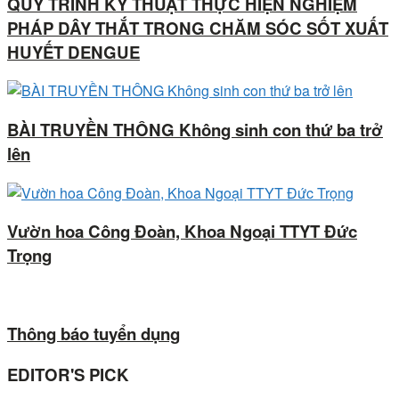
QUY TRÌNH KỸ THUẬT THỰC HIỆN NGHIỆM
PHÁP DÂY THẮT TRONG CHĂM SÓC SỐT XUẤT
HUYẾT DENGUE
BÀI TRUYỀN THÔNG Không sinh con thứ ba trở
lên
Vườn hoa Công Đoàn, Khoa Ngoại TTYT Đức
Trọng
Thông báo tuyển dụng
EDITOR'S PICK