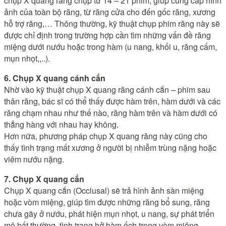
chụp X quang răng chụp từ 14 – 21 phim, giúp cung cấp hình
ảnh của toàn bộ răng, từ răng cửa cho đến gốc răng, xương
hỗ trợ răng,… Thông thường, kỹ thuật chụp phim răng này sẽ
được chỉ định trong trường hợp cần tìm những vấn đề răng
miệng dưới nướu hoặc trong hàm (u nang, khối u, răng cấm,
mụn nhọt,,..).
6. Chụp X quang cánh cắn
Nhờ vào kỹ thuật chụp X quang răng cánh cắn – phim sau
thân răng, bác sĩ có thể thấy được hàm trên, hàm dưới và các
răng chạm nhau như thế nào, răng hàm trên và hàm dưới có
thẳng hàng với nhau hay không.
Hơn nữa, phương pháp chụp X quang răng này cũng cho
thấy tình trạng mất xương ở người bị nhiễm trùng nặng hoặc
viêm nướu nặng.
7. Chụp X quang cắn
Chụp X quang cắn (Occlusal) sẽ trả hình ảnh sàn miệng
hoặc vòm miệng, giúp tìm được những răng bổ sung, răng
chưa gãy ở nướu, phát hiện mụn nhọt, u nang, sự phát triển
mô bất thường, tình trạng hở hàm ếch trong vòm miệng,…