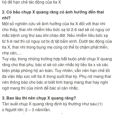
hộ để hạn chế tác động của tia X
2. Có bầu chụp X quang răng có ảnh hưởng đến thai
nhi?
Một số nghiên cứu về ảnh hưởng của tia X đối với thai nhi
cho thấy, thai nhi nhiễm liều bức xạ từ 2-6 rad sẽ có nguy cơ
mắc bệnh ung thư sau khi chào đời. Nếu nhiễm liều bức xạ
từ 5-6 rad thì có nguy cơ bị dị tật bẩm sinh. Dưới tác động của
tia X, thai nhi trong bụng mẹ cũng có thể bị chậm phát triển,
nhẹ cân,…
Tuy vậy, trong những trường hợp bắt buộc phải chụp X quang
răng cho thai phụ, bác sĩ sẽ có cân nhắc kỹ liều tia x và các
biện pháp phòng hộ an toàn. Tuy nhiên, vẫn nên hạn chế tối
đa việc tiếp xúc với tia X trong suốt thai kỳ. Phụ nữ mang thai
nên thông báo cho bác sĩ biết tình trạng mang thai hay nghi
ngờ mang thi của mình để bác sĩ cân nhắc.
3. Bao lâu thì nên chụp X quang răng?
Tần suất chụp X quang răng định kỳ thường như sau:(1)
o Người lớn: 2 – 3 năm/lần.