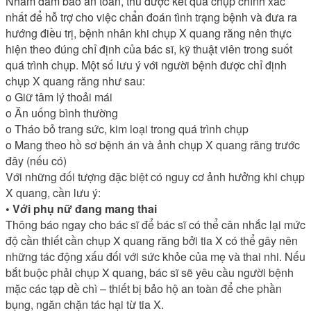
Nhằm đảm bảo an toàn, thu được kết quả chụp chính xác
nhất để hỗ trợ cho việc chẩn đoán tình trạng bệnh và đưa ra
hướng điều trị, bệnh nhân khi chụp X quang răng nên thực
hiện theo đúng chỉ định của bác sĩ, kỹ thuật viên trong suốt
quá trình chụp. Một số lưu ý với người bệnh được chỉ định
chụp X quang răng như sau:
o Giữ tâm lý thoải mái
o Ăn uống bình thường
o Tháo bỏ trang sức, kim loại trong quá trình chụp
o Mang theo hồ sơ bệnh án và ảnh chụp X quang răng trước
đây (nếu có)
Với những đối tượng đặc biệt có nguy cơ ảnh hưởng khi chụp
X quang, cần lưu ý:
• Với phụ nữ đang mang thai
Thông báo ngay cho bác sĩ để bác sĩ có thể cân nhắc lại mức
độ cần thiết cần chụp X quang răng bởi tia X có thể gây nên
những tác động xấu đối với sức khỏe của mẹ và thai nhi. Nếu
bắt buộc phải chụp X quang, bác sĩ sẽ yêu cầu người bệnh
mặc các tạp dề chì – thiết bị bảo hộ an toàn để che phần
bụng, ngăn chặn tác hại từ tia X.