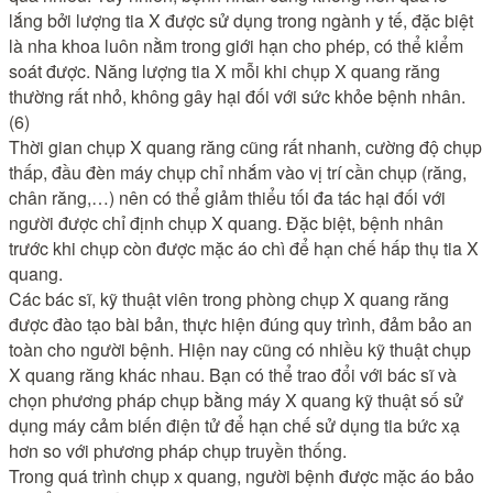
lắng bởi lượng tia X được sử dụng trong ngành y tế, đặc biệt
là nha khoa luôn nằm trong giới hạn cho phép, có thể kiểm
soát được. Năng lượng tia X mỗi khi chụp X quang răng
thường rất nhỏ, không gây hại đối với sức khỏe bệnh nhân.
(6)
Thời gian chụp X quang răng cũng rất nhanh, cường độ chụp
thấp, đầu đèn máy chụp chỉ nhắm vào vị trí cần chụp (răng,
chân răng,…) nên có thể giảm thiểu tối đa tác hại đối với
người được chỉ định chụp X quang. Đặc biệt, bệnh nhân
trước khi chụp còn được mặc áo chì để hạn chế hấp thụ tia X
quang.
Các bác sĩ, kỹ thuật viên trong phòng chụp X quang răng
được đào tạo bài bản, thực hiện đúng quy trình, đảm bảo an
toàn cho người bệnh. Hiện nay cũng có nhiều kỹ thuật chụp
X quang răng khác nhau. Bạn có thể trao đổi với bác sĩ và
chọn phương pháp chụp bằng máy X quang kỹ thuật số sử
dụng máy cảm biến điện tử để hạn chế sử dụng tia bức xạ
hơn so với phương pháp chụp truyền thống.
Trong quá trình chụp x quang, người bệnh được mặc áo bảo