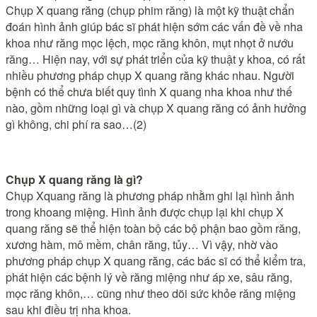
Chụp X quang răng (chụp phim răng) là một kỹ thuật chẩn
đoán hình ảnh giúp bác sĩ phát hiện sớm các vấn đề về nha
khoa như răng mọc lệch, mọc răng khôn, mụt nhọt ở nướu
răng… Hiện nay, với sự phát triển của kỹ thuật y khoa, có rất
nhiều phương pháp chụp X quang răng khác nhau. Người
bệnh có thể chưa biết quy tình X quang nha khoa như thế
nào, gồm những loại gì và chụp X quang răng có ảnh hưởng
gì không, chi phí ra sao…(2)
Chụp X quang răng là gì?
Chụp Xquang răng là phương pháp nhằm ghi lại hình ảnh
trong khoang miệng. Hình ảnh được chụp lại khi chụp X
quang răng sẽ thể hiện toàn bộ các bộ phận bao gồm răng,
xương hàm, mô mềm, chân răng, tủy… Vì vậy, nhờ vào
phương pháp chụp X quang răng, các bác sĩ có thể kiểm tra,
phát hiện các bệnh lý về răng miệng như áp xe, sâu răng,
mọc răng khôn,… cũng như theo dõi sức khỏe răng miệng
sau khi điều trị nha khoa.