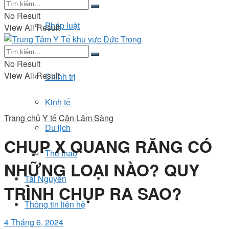
No Result
Pháp luật
View All Result
Đời sống
No Result
View All Result
Chính trị
Kinh tế
Trang chủ
Y tế
Cận Lâm Sàng
Du lịch
CHỤP X QUANG RĂNG CÓ
Thể thao
NHỮNG LOẠI NÀO? QUY
Tài Nguyên
TRÌNH CHỤP RA SAO?
Thông tin liên hệ
4 Tháng 6, 2024