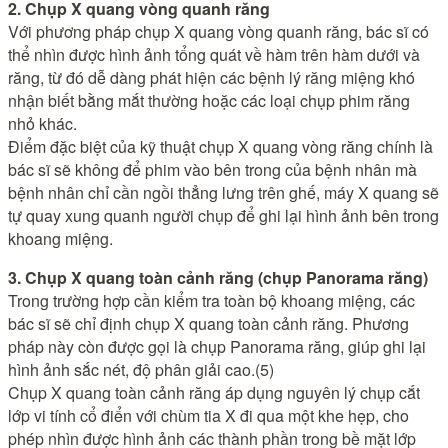
2. Chụp X quang vòng quanh răng
Với phương pháp chụp X quang vòng quanh răng, bác sĩ có
thể nhìn được hình ảnh tổng quát về hàm trên hàm dưới và
răng, từ đó dễ dàng phát hiện các bệnh lý răng miệng khó
nhận biết bằng mắt thường hoặc các loại chụp phim răng
nhỏ khác.
Điểm đặc biệt của kỹ thuật chụp X quang vòng răng chính là
bác sĩ sẽ không để phim vào bên trong của bệnh nhân mà
bệnh nhân chỉ cần ngồi thẳng lưng trên ghế, máy X quang sẽ
tự quay xung quanh người chụp để ghi lại hình ảnh bên trong
khoang miệng.
3. Chụp X quang toàn cảnh răng (chụp Panorama răng)
Trong trường hợp cần kiểm tra toàn bộ khoang miệng, các
bác sĩ sẽ chỉ định chụp X quang toàn cảnh răng. Phương
pháp này còn được gọi là chụp Panorama răng, giúp ghi lại
hình ảnh sắc nét, độ phân giải cao.(5)
Chụp X quang toàn cảnh răng áp dụng nguyên lý chụp cắt
lớp vi tính cổ điển với chùm tia X đi qua một khe hẹp, cho
phép nhìn được hình ảnh các thành phần trong bề mặt lớp