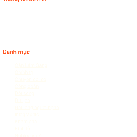
Trụ sở: Số 44, Quốc lộ 20, Thị trấn Liên Nghĩa, huyện Đức
trọng, tỉnh Lâm Đồng.
Điện thoại: 02633.843.078 - 06233.842.664
Follow us
Danh mục
Cận Lâm Sàng
Chính trị
Chuyển đổi số
Công đoàn
Đời sống
Du lịch
Hài lòng người bệnh
Infographic
Khám phá
Kinh tế
Nghiệp vụ Y