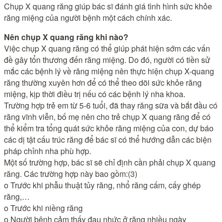
Chụp X quang răng giúp bác sĩ đánh giá tình hình sức khỏe
răng miệng của người bệnh một cách chính xác.
Nên chụp X quang răng khi nào?
Việc chụp X quang răng có thể giúp phát hiện sớm các vấn
đề gây tổn thương đến răng miệng. Do đó, người có tiền sử
mắc các bệnh lý về răng miệng nên thực hiện chụp X-quang
răng thường xuyên hơn để có thể theo dõi sức khỏe răng
miệng, kịp thời điều trị nếu có các bệnh lý nha khoa.
Trường hợp trẻ em từ 5-6 tuổi, đã thay răng sữa và bắt đầu có
răng vĩnh viễn, bố mẹ nên cho trẻ chụp X quang răng để có
thể kiểm tra tổng quát sức khỏe răng miệng của con, dự báo
các dị tật cấu trúc răng để bác sĩ có thể hướng dẫn các biện
pháp chỉnh nha phù hợp.
Một số trường hợp, bác sĩ sẽ chỉ định cần phải chụp X quang
răng. Các trường hợp này bao gồm:(3)
o Trước khi phẫu thuật tủy răng, nhổ răng cấm, cấy ghép
răng,…
o Trước khi niềng răng
o Người bệnh cảm thấy đau nhức ở răng nhiều ngày