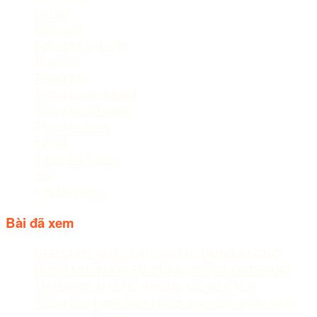
Nổi bật
Pháp luật
Sức khỏe sinh sản
Thể thao
Thông báo
Thông báo mời thầu
Thông tin đối ngoại
Thông tin thuốc
Xã hội
Y Học Cổ Truyền
Y tế
Y tế Dự phòng
Bài đã xem
MEDSAFE: NHẮC LẠI CÁC TÁC DỤNG KHÔNG
MONG MUỐN KHI SỬ DỤNG CORTICOSTEROID
TÁC DỤNG TẠI CHỖ KHÔNG ĐÚNG CÁCH
Thông Báo Danh Sách Người thực hành khám bệnh,