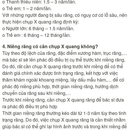
o Thanh thiếu niên: 1.5 – 3 năm/lần.
o Trẻ em: 1 – 2 năm/lần.
Với những người đang bị sâu răng, có nguy cơ có lỗ sâu, nên
thực hiện chụp X quang răng định kỳ:
o Người lớn: 6 tháng – 1.5 năm/lần.
o Trẻ em : 6 tháng – 12 tháng/lần.
4. Niềng răng có cần chụp X quang không?
Tùy theo độ lệch của răng, đặc điểm xương hàm, trục răng,…
mà bác sĩ sẽ lên phác đồ điều trị cụ thể trước khi niềng răng.
Do đó, rất cần chụp X quang răng trước khi niềng để có thể
đánh giá chính xác được tình trạng răng, kết hợp với việc
thăm khám ngoài khoang miệng, lấy dấu mẫu hàm,… để có
phác độ niềng phù hợp, thời gian niềng răng, hướng dịch
chuyển của răng sau khi niềng,…
Trước khi niềng răng, cần chụp X quang răng để bác sĩ đưa
ra phác đồ điều trị phù hợp
Thời gian niềng răng thường kéo dài từ 1-3 năm tùy theo tình
trạng răng. Do đó, việc chụp X quang răng là cần thiết nhằm
giúp bác sĩ có thể ghi lại hình ảnh trước và trong khi niềng để