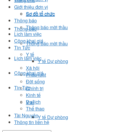
Trang chủ
Giới thiệu đơn vị
Sơ đồ tổ chức
Sơ đồ tổ chức
Thông báo
Thông báo mời thầu
Thông báo
Lịch làm việc
Công khai giá
Thông báo mời thầu
Tin Tức
Y tế
Lịch làm việc
Y tế Dự phòng
Xã hội
Công khai giá
Pháp luật
Đời sống
Tin Tức
Chính trị
Kinh tế
Du lịch
Y tế
Thể thao
Tài Nguyên
Y tế Dự phòng
Thông tin liên hệ
Xã hội