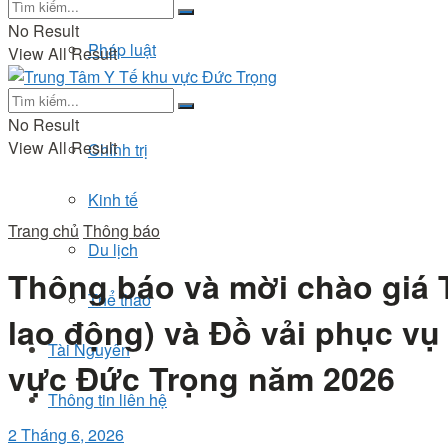
No Result
Pháp luật
View All Result
Đời sống
No Result
View All Result
Chính trị
Kinh tế
Trang chủ
Thông báo
Du lịch
Thông báo và mời chào giá 
Thể thao
lao động) và Đồ vải phục vụ
Tài Nguyên
vực Đức Trọng năm 2026
Thông tin liên hệ
2 Tháng 6, 2026