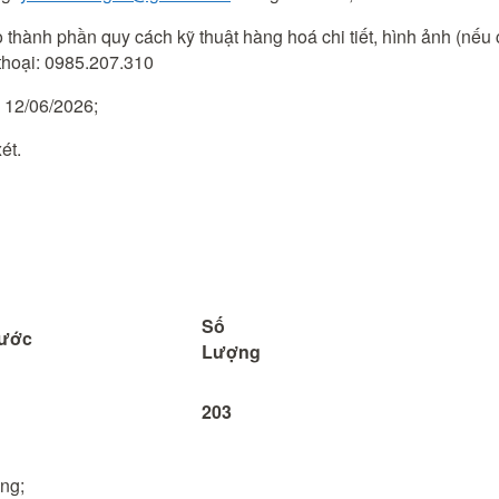
 thành phần quy cách kỹ thuật hàng hoá chi tiết, hình ảnh (nếu
 thoại: 0985.207.310
y 12/06/2026;
ét.
Số
hước
Lượng
203
ng;