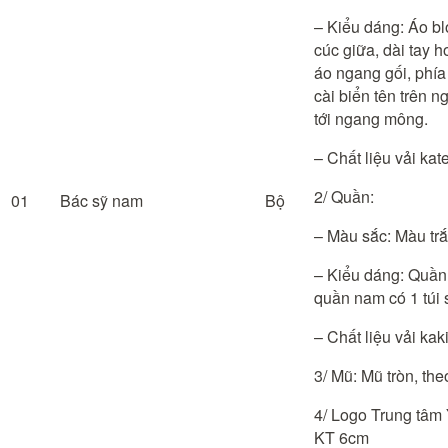
– Kiểu dáng: Áo bl
cúc giữa, dài tay h
áo ngang gối, phía 
cài biển tên trên n
tới ngang mông.
– Chất liệu vải kate
2/ Quần:
01
Bác sỹ nam
Bộ
– Màu sắc: Màu trắ
– Kiểu dáng: Quần â
quần nam có 1 túi 
– Chất liệu vải kak
3/ Mũ: Mũ tròn, th
4/ Logo Trung tâm
KT 6cm