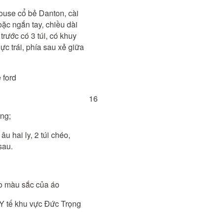
ouse cổ bẻ Danton, cài
oặc ngắn tay, chiều dài
trước có 3 túi, có khuy
gực trái, phía sau xẻ giữa
 ford
16
ng;
u hai ly, 2 túi chéo,
sau.
i
eo màu sắc của áo
 Y tế khu vực Đức Trọng