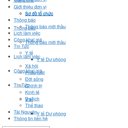
Trang chủ
Giới thiệu đơn vị
Sơ đồ tổ chức
Sơ đồ tổ chức
Thông báo
Thông báo mời thầu
Thông báo
Lịch làm việc
Công khai giá
Thông báo mời thầu
Tin Tức
Y tế
Lịch làm việc
Y tế Dự phòng
Xã hội
Công khai giá
Pháp luật
Đời sống
Tin Tức
Chính trị
Kinh tế
Du lịch
Y tế
Thể thao
Tài Nguyên
Y tế Dự phòng
Thông tin liên hệ
Xã hội