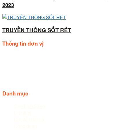
2023
TRUYỀN THÔNG SỐT RÉT
Thông tin đơn vị
Trụ sở: Số 44, Quốc lộ 20, Thị trấn Liên Nghĩa, huyện Đức
trọng, tỉnh Lâm Đồng.
Điện thoại: 02633.843.078 - 06233.842.664
Follow us
Danh mục
Cận Lâm Sàng
Chính trị
Chuyển đổi số
Công đoàn