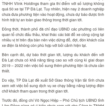
TNHH Vlink Holdings tham gia thí điểm với số lượng không
quá 50 xe tại TP Đà Lạt. Tuy nhiên, hiện nay 2 doanh nghiệp
chưa đưa phương tiện vào hoạt động, chưa dự báo được tình
hình trật tự an toàn giao thông trong thời gian tới.
Đồng thời, thành phố đã chỉ đạo UBND các phường có liên
quan tổ chức đấu thầu, khai thác các bãi đỗ xe công cộng tại
nhiều vị trí trên địa bàn nên việc dừng đỗ, đợi, đón khách của
xe điện là không còn phù hợp với bối cảnh hiện tại.
Bên cạnh đó, dự báo thời gian tới, lượng du khách đến với
Đà Lạt chưa có khả năng tăng cao so với cùng kì giai đoạn
2019 – 2022 nên việc bổ sung thêm phương tiện là chưa cần
thiết.
Do vậy, TP Đà Lạt đề xuất Sở Giao thông Vận tải tỉnh chưa
xem xét việc bổ sung dịch vụ xe chạy bằng năng lượng điện
chở khách tham quan trong thời gian tới.
Trước đó, đồng chí Võ Ngọc Hiệp – Phó Chủ tịch UBND tỉnh
Lâm Đồng cũng có ý kiến chưa xem xét cho Công ty TNHH