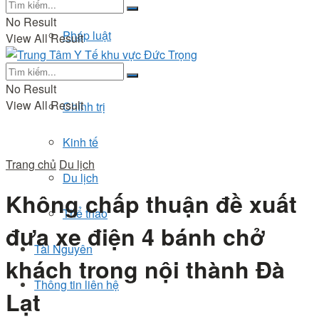
No Result
Pháp luật
View All Result
Đời sống
No Result
View All Result
Chính trị
Kinh tế
Trang chủ
Du lịch
Du lịch
Không chấp thuận đề xuất
Thể thao
đưa xe điện 4 bánh chở
Tài Nguyên
khách trong nội thành Đà
Thông tin liên hệ
Lạt