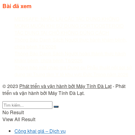
Bài đã xem
MEDSAFE: NHẮC LẠI CÁC TÁC DỤNG KHÔNG
MONG MUỐN KHI SỬ DỤNG CORTICOSTEROID
TÁC DỤNG TẠI CHỖ KHÔNG ĐÚNG CÁCH
Thông Báo Danh Sách Người thực hành khám bệnh,
chữa bệnh T6/2026
Thông Báo Danh Sách Người hoàn thành thực hành
khám bệnh, chữa bệnh T6/2026
Thông báo mời chào giá Dụng cụ Phẫu thuật nội soi sử
dụng tại Trung tâm Y tế khu vực Đức Trọng năm 2026
© 2023
Phát triển và vận hành bởi Máy Tính Đà Lạt
- Phát
triển và vận hành bởi Máy Tính Đà Lạt.
No Result
View All Result
Công khai giá – Dịch vụ