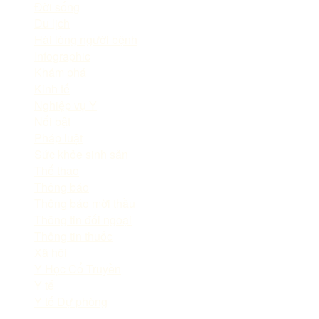
Đời sống
Du lịch
Hài lòng người bệnh
Infographic
Khám phá
Kinh tế
Nghiệp vụ Y
Nổi bật
Pháp luật
Sức khỏe sinh sản
Thể thao
Thông báo
Thông báo mời thầu
Thông tin đối ngoại
Thông tin thuốc
Xã hội
Y Học Cổ Truyền
Y tế
Y tế Dự phòng