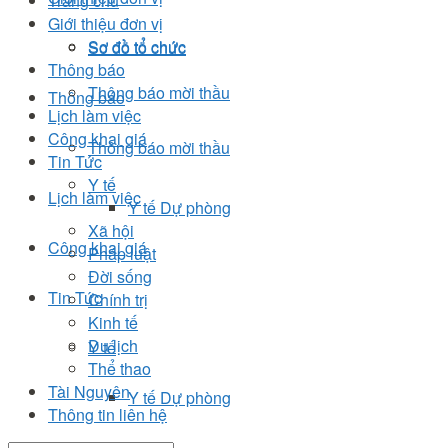
Trang chủ
Giới thiệu đơn vị
Sơ đồ tổ chức
Sơ đồ tổ chức
Thông báo
Thông báo mời thầu
Thông báo
Lịch làm việc
Công khai giá
Thông báo mời thầu
Tin Tức
Y tế
Lịch làm việc
Y tế Dự phòng
Xã hội
Công khai giá
Pháp luật
Đời sống
Tin Tức
Chính trị
Kinh tế
Du lịch
Y tế
Thể thao
Tài Nguyên
Y tế Dự phòng
Thông tin liên hệ
Xã hội