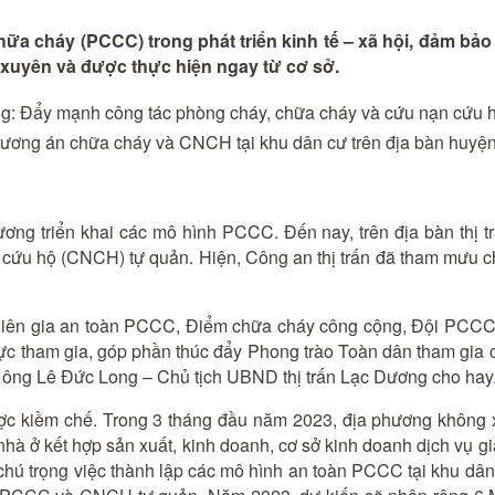
hữa cháy (PCCC) trong phát triển kinh tế – xã hội, đảm b
xuyên và được thực hiện ngay từ cơ sở.
ương án chữa cháy và CNCH tại khu dân cư trên địa bàn huy
ơng triển khai các mô hình PCCC. Đến nay, trên địa bàn thị 
u hộ (CNCH) tự quản. Hiện, Công an thị trấn đã tham mưu cho
Tổ liên gia an toàn PCCC, Điểm chữa cháy công cộng, Đội PCCC
c tham gia, góp phần thúc đẩy Phong trào Toàn dân tham gia cô
ông Lê Đức Long – Chủ tịch UBND thị trấn Lạc Dương cho hay
ợc kiềm chế. Trong 3 tháng đầu năm 2023, địa phương không xả
, nhà ở kết hợp sản xuất, kinh doanh, cơ sở kinh doanh dịch v
hú trọng việc thành lập các mô hình an toàn PCCC tại khu dân 