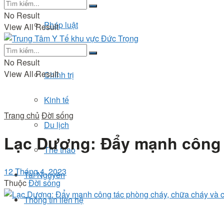
No Result
Pháp luật
View All Result
Đời sống
No Result
View All Result
Chính trị
Kinh tế
Trang chủ
Đời sống
Du lịch
Lạc Dương: Đẩy mạnh công 
Thể thao
12 Tháng 4, 2023
Tài Nguyên
Thuộc
Đời sống
Thông tin liên hệ