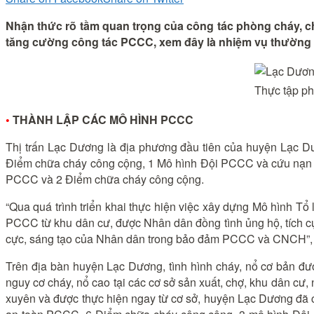
Nhận thức rõ tầm quan trọng của công tác phòng cháy, c
tăng cường công tác PCCC, xem đây là nhiệm vụ thường 
Thực tập ph
•
THÀNH LẬP CÁC MÔ HÌNH PCCC
Thị trấn Lạc Dương là địa phương đầu tiên của huyện Lạc Dư
Điểm chữa cháy công cộng, 1 Mô hình Đội PCCC và cứu nạn cứ
PCCC và 2 Điểm chữa cháy công cộng.
“Qua quá trình triển khai thực hiện việc xây dựng Mô hình 
PCCC từ khu dân cư, được Nhân dân đồng tình ủng hộ, tích cự
cực, sáng tạo của Nhân dân trong bảo đảm PCCC và CNCH”, 
Trên địa bàn huyện Lạc Dương, tình hình cháy, nổ cơ bản đư
nguy cơ cháy, nổ cao tại các cơ sở sản xuất, chợ, khu dân cư
xuyên và được thực hiện ngay từ cơ sở, huyện Lạc Dương đã c