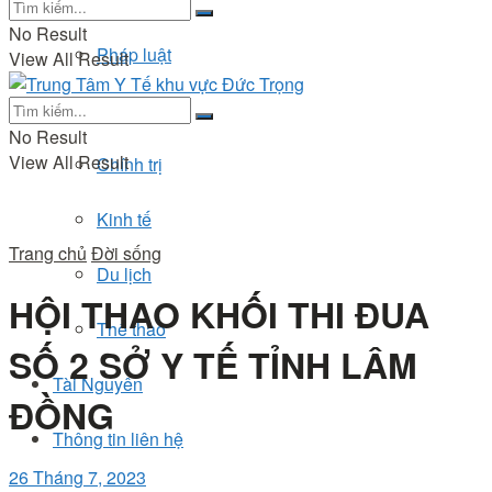
No Result
Pháp luật
View All Result
Đời sống
No Result
View All Result
Chính trị
Kinh tế
Trang chủ
Đời sống
Du lịch
HỘI THAO KHỐI THI ĐUA
Thể thao
SỐ 2 SỞ Y TẾ TỈNH LÂM
Tài Nguyên
ĐỒNG
Thông tin liên hệ
26 Tháng 7, 2023