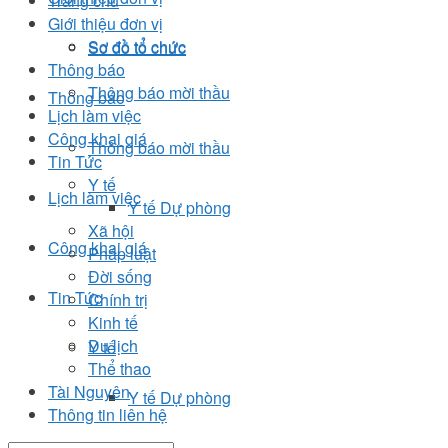
Trang chủ
Giới thiệu đơn vị
Sơ đồ tổ chức
Sơ đồ tổ chức
Thông báo
Thông báo mời thầu
Thông báo
Lịch làm việc
Công khai giá
Thông báo mời thầu
Tin Tức
Y tế
Lịch làm việc
Y tế Dự phòng
Xã hội
Công khai giá
Pháp luật
Đời sống
Tin Tức
Chính trị
Kinh tế
Du lịch
Y tế
Thể thao
Tài Nguyên
Y tế Dự phòng
Thông tin liên hệ
Xã hội