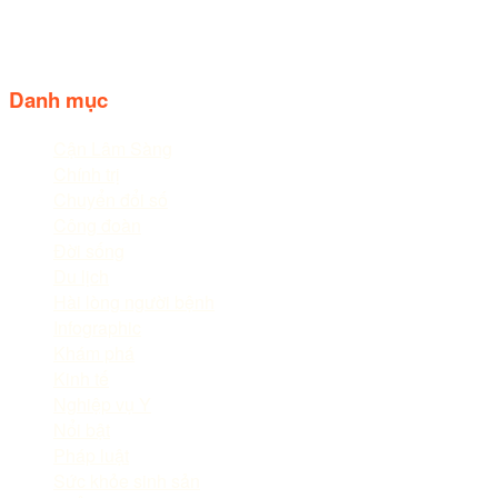
Điện thoại: 02633.843.078 - 06233.842.664
Follow us
Danh mục
Cận Lâm Sàng
Chính trị
Chuyển đổi số
Công đoàn
Đời sống
Du lịch
Hài lòng người bệnh
Infographic
Khám phá
Kinh tế
Nghiệp vụ Y
Nổi bật
Pháp luật
Sức khỏe sinh sản