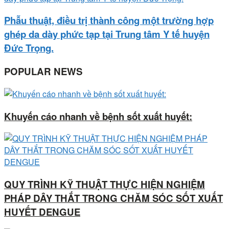
Phẫu thuật, điều trị thành công một trường hợp
ghép da dày phức tạp tại Trung tâm Y tế huyện
Đức Trọng.
POPULAR NEWS
Khuyến cáo nhanh về bệnh sốt xuất huyết:
QUY TRÌNH KỸ THUẬT THỰC HIỆN NGHIỆM
PHÁP DÂY THẮT TRONG CHĂM SÓC SỐT XUẤT
HUYẾT DENGUE