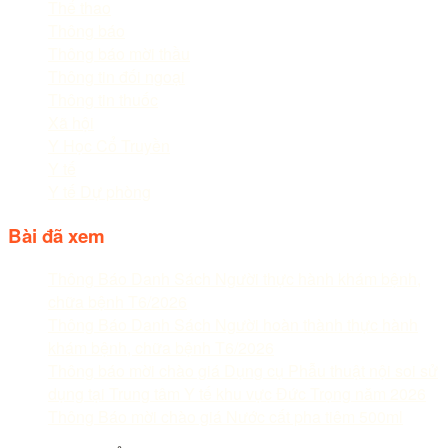
Thể thao
Thông báo
Thông báo mời thầu
Thông tin đối ngoại
Thông tin thuốc
Xã hội
Y Học Cổ Truyền
Y tế
Y tế Dự phòng
Bài đã xem
Thông Báo Danh Sách Người thực hành khám bệnh,
chữa bệnh T6/2026
Thông Báo Danh Sách Người hoàn thành thực hành
khám bệnh, chữa bệnh T6/2026
Thông báo mời chào giá Dụng cụ Phẫu thuật nội soi sử
dụng tại Trung tâm Y tế khu vực Đức Trọng năm 2026
Thông Báo mời chào giá Nước cất pha tiêm 500ml