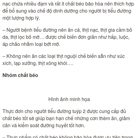
nạc chứa nhiều đạm và rất ít chất béo bão hòa nên thích hợp
để bổ sung vào chế độ dinh dưỡng cho người bị tiểu đường
một lượng hợp lý.
– Người bệnh tiểu đường nên ăn cá, thịt nạc, thịt gia cầm bỏ
da, thịt lọc bỏ mỡ… được chế biến đơn giản như hấp, luộc,
áp chảo nhằm loại bớt mỡ.
– Không nên ăn các loại thịt nguội chế biến sẵn như xúc
xích, lạp xưởng, thịt xông khói….
Nhóm chất béo
Hình ảnh minh họa
Thực đơn cho người tiểu đường tuýp 2 được cung cấp đủ
chất béo tốt sẽ giúp bạn hạn chế những cơn thèm ăn, giảm
cân và kiểm soát đường huyết tốt hơn.
– Thực phẩm có chất béo không bão hòa được ưu tiên trong