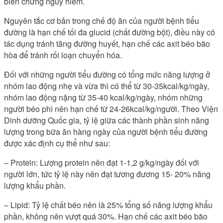
biến chứng nguy hiểm.
Nguyên tắc cơ bản trong chế độ ăn của người bệnh tiểu
đường là hạn chế tối đa glucid (chất đường bột), điều này có
tác dụng tránh tăng đường huyết, hạn chế các axit béo bão
hòa để tránh rối loạn chuyển hóa.
Đối với những người tiểu đường có tổng mức năng lượng ở
nhóm lao động nhẹ và vừa thì có thể từ 30-35kcal/kg/ngày,
nhóm lao động nặng từ 35-40 kcal/kg/ngày, nhóm những
người béo phì nên hạn chế từ 24-26kcal/kg/người. Theo Viện
Dinh dưỡng Quốc gia, tỷ lệ giữa các thành phần sinh năng
lượng trong bữa ăn hàng ngày của người bệnh tiểu đường
được xác định cụ thể như sau:
– Protein: Lượng protein nên đạt 1-1,2 g/kg/ngày đối với
người lớn, tức tỷ lệ này nên đạt tương đương 15- 20% năng
lượng khẩu phần.
– Lipid: Tỷ lệ chất béo nên là 25% tổng số năng lượng khẩu
phần, không nên vượt quá 30%. Hạn chế các axit béo bão