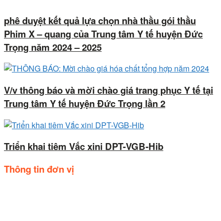
phê duyệt kết quả lựa chọn nhà thầu gói thầu
Phim X – quang của Trung tâm Y tế huyện Đức
Trọng năm 2024 – 2025
V/v thông báo và mời chào giá trang phục Y tế tại
Trung tâm Y tế huyện Đức Trọng lần 2
Triển khai tiêm Vắc xini DPT-VGB-Hib
Thông tin đơn vị
Trụ sở: Số 44, Quốc lộ 20, Thị trấn Liên Nghĩa, huyện Đức
trọng, tỉnh Lâm Đồng.
Điện thoại: 02633.843.078 - 06233.842.664