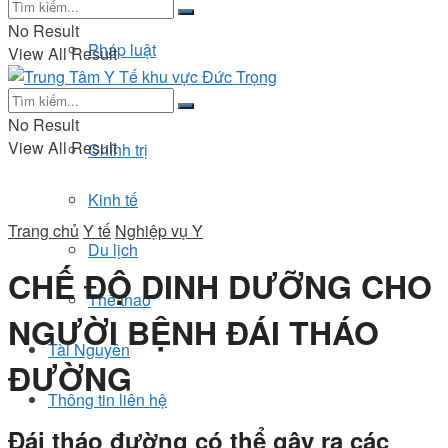
No Result
Pháp luật
View All Result
Đời sống
No Result
View All Result
Chính trị
Kinh tế
Trang chủ
Y tế
Nghiệp vụ Y
Du lịch
CHẾ ĐỘ DINH DƯỠNG CHO
Thể thao
NGƯỜI BỆNH ĐÁI THÁO
Tài Nguyên
ĐƯỜNG
Thông tin liên hệ
Đái tháo đường có thể gây ra các