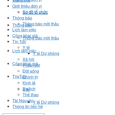
Trang chủ
Giới thiệu đơn vị
Sơ đồ tổ chức
Sơ đồ tổ chức
Thông báo
Thông báo mời thầu
Thông báo
Lịch làm việc
Công khai giá
Thông báo mời thầu
Tin Tức
Y tế
Lịch làm việc
Y tế Dự phòng
Xã hội
Công khai giá
Pháp luật
Đời sống
Tin Tức
Chính trị
Kinh tế
Du lịch
Y tế
Thể thao
Tài Nguyên
Y tế Dự phòng
Thông tin liên hệ
Xã hội