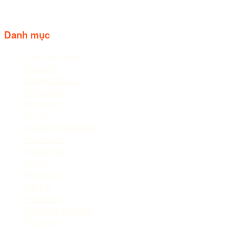
Follow us
Danh mục
Cận Lâm Sàng
Chính trị
Chuyển đổi số
Công đoàn
Đời sống
Du lịch
Hài lòng người bệnh
Infographic
Khám phá
Kinh tế
Nghiệp vụ Y
Nổi bật
Pháp luật
Sức khỏe sinh sản
Thể thao