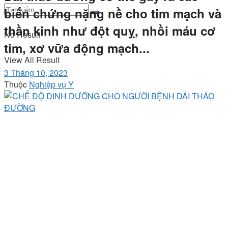
biến chứng nặng nề cho tim mạch và
thần kinh như đột quỵ, nhồi máu cơ
No Result
tim, xơ vữa động mạch...
View All Result
3 Tháng 10, 2023
Thuộc
Nghiệp vụ Y