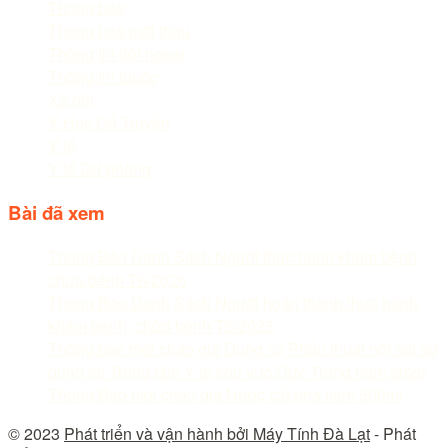
Thông báo
Thông báo mời thầu
Thông tin đối ngoại
Thông tin thuốc
Xã hội
Y Học Cổ Truyền
Y tế
Y tế Dự phòng
Bài đã xem
Thông Báo Danh Sách Người thực hành khám bệnh,
chữa bệnh T6/2026
Thông Báo Danh Sách Người hoàn thành thực hành
khám bệnh, chữa bệnh T6/2026
Thông báo mời chào giá Dụng cụ Phẫu thuật nội soi sử
dụng tại Trung tâm Y tế khu vực Đức Trọng năm 2026
Thông Báo mời chào giá Nước cất pha tiêm 500ml
© 2023
Phát triển và vận hành bởi Máy Tính Đà Lạt
- Phát