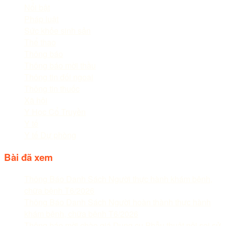
Nổi bật
Pháp luật
Sức khỏe sinh sản
Thể thao
Thông báo
Thông báo mời thầu
Thông tin đối ngoại
Thông tin thuốc
Xã hội
Y Học Cổ Truyền
Y tế
Y tế Dự phòng
Bài đã xem
Thông Báo Danh Sách Người thực hành khám bệnh,
chữa bệnh T6/2026
Thông Báo Danh Sách Người hoàn thành thực hành
khám bệnh, chữa bệnh T6/2026
Thông báo mời chào giá Dụng cụ Phẫu thuật nội soi sử