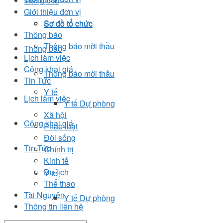
Trang chủ
Giới thiệu đơn vị
Sơ đồ tổ chức
Sơ đồ tổ chức
Thông báo
Thông báo mời thầu
Thông báo
Lịch làm việc
Công khai giá
Thông báo mời thầu
Tin Tức
Y tế
Lịch làm việc
Y tế Dự phòng
Xã hội
Công khai giá
Pháp luật
Đời sống
Tin Tức
Chính trị
Kinh tế
Du lịch
Y tế
Thể thao
Tài Nguyên
Y tế Dự phòng
Thông tin liên hệ
Xã hội