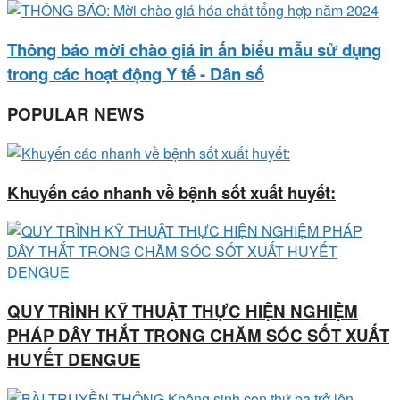
Thông báo mời chào giá in ấn biểu mẫu sử dụng
trong các hoạt động Y tế - Dân số
POPULAR NEWS
Khuyến cáo nhanh về bệnh sốt xuất huyết:
QUY TRÌNH KỸ THUẬT THỰC HIỆN NGHIỆM
PHÁP DÂY THẮT TRONG CHĂM SÓC SỐT XUẤT
HUYẾT DENGUE