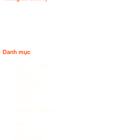
Trụ sở: Số 44, Quốc lộ 20, Thị trấn Liên Nghĩa, huyện Đức
trọng, tỉnh Lâm Đồng.
Điện thoại: 02633.843.078 - 06233.842.664
Follow us
Danh mục
Cận Lâm Sàng
Chính trị
Chuyển đổi số
Công đoàn
Đời sống
Du lịch
Hài lòng người bệnh
Infographic
Khám phá
Kinh tế
Nghiệp vụ Y