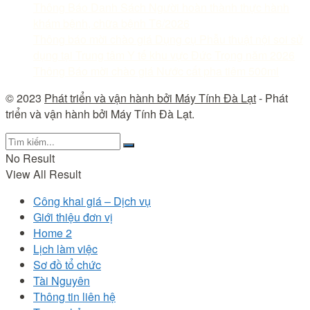
Thông Báo Danh Sách Người hoàn thành thực hành
khám bệnh, chữa bệnh T6/2026
Thông báo mời chào giá Dụng cụ Phẫu thuật nội soi sử
dụng tại Trung tâm Y tế khu vực Đức Trọng năm 2026
Thông Báo mời chào giá Nước cất pha tiêm 500ml
© 2023
Phát triển và vận hành bởi Máy Tính Đà Lạt
- Phát
triển và vận hành bởi Máy Tính Đà Lạt.
No Result
View All Result
Công khai giá – Dịch vụ
Giới thiệu đơn vị
Home 2
Lịch làm việc
Sơ đồ tổ chức
Tài Nguyên
Thông tin liên hệ