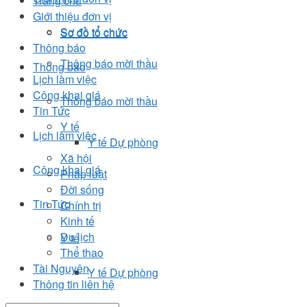
Trang chủ
Giới thiệu đơn vị
Sơ đồ tổ chức
Sơ đồ tổ chức
Thông báo
Thông báo mời thầu
Thông báo
Lịch làm việc
Công khai giá
Thông báo mời thầu
Tin Tức
Y tế
Lịch làm việc
Y tế Dự phòng
Xã hội
Công khai giá
Pháp luật
Đời sống
Tin Tức
Chính trị
Kinh tế
Du lịch
Y tế
Thể thao
Tài Nguyên
Y tế Dự phòng
Thông tin liên hệ
Xã hội