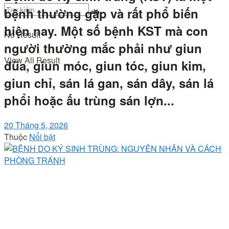
bệnh thường gặp và rất phổ biến
hiện nay. Một số bệnh KST mà con
No Result
người thường mắc phải như giun
View All Result
đũa, giun móc, giun tóc, giun kim,
giun chỉ, sán lá gan, sán dây, sán lá
phổi hoặc ấu trùng sán lợn...
20 Tháng 5, 2026
Thuộc
Nổi bật