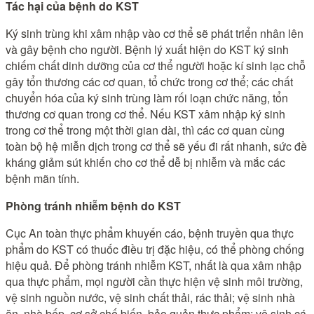
Tác hại của bệnh do KST
Ký sinh trùng khi xâm nhập vào cơ thể sẽ phát triển nhân lên
và gây bệnh cho người. Bệnh lý xuất hiện do KST ký sinh
chiếm chất dinh dưỡng của cơ thể người hoặc kí sinh lạc chỗ
gây tổn thương các cơ quan, tổ chức trong cơ thể; các chất
chuyển hóa của ký sinh trùng làm rối loạn chức năng, tổn
thương cơ quan trong cơ thể. Nếu KST xâm nhập ký sinh
trong cơ thể trong một thời gian dài, thì các cơ quan cùng
toàn bộ hệ miễn dịch trong cơ thể sẽ yếu đi rất nhanh, sức đề
kháng giảm sút khiến cho cơ thể dễ bị nhiễm và mắc các
bệnh mãn tính.
Phòng tránh nhiễm bệnh do KST
Cục An toàn thực phẩm khuyến cáo, bệnh truyền qua thực
phẩm do KST có thuốc điều trị đặc hiệu, có thể phòng chống
hiệu quả. Để phòng tránh nhiễm KST, nhất là qua xâm nhập
qua thực phẩm, mọi người cần thực hiện vệ sinh môi trường,
vệ sinh nguồn nước, vệ sinh chất thải, rác thải; vệ sinh nhà
ăn, nhà bếp, cơ sở chế biến, bảo quản thực phẩm; vệ sinh cá