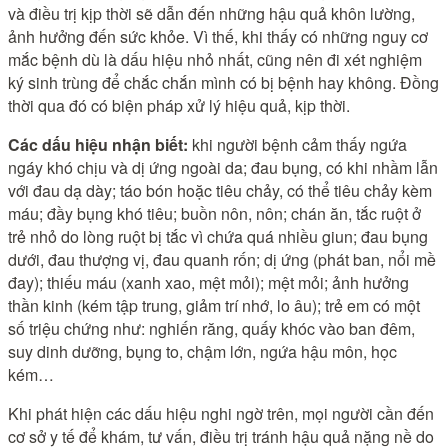
và điều trị kịp thời sẽ dẫn đến những hậu quả khôn lường,
ảnh hưởng đến sức khỏe. Vì thế, khi thấy có những nguy cơ
mắc bệnh dù là dấu hiệu nhỏ nhất, cũng nên đi xét nghiệm
ký sinh trùng để chắc chắn mình có bị bệnh hay không. Đồng
thời qua đó có biện pháp xử lý hiệu quả, kịp thời.
Các dấu hiệu nhận biết:
khi người bệnh cảm thấy ngứa
ngáy khó chịu và dị ứng ngoài da; đau bụng, có khi nhầm lẫn
với đau dạ dày; táo bón hoặc tiêu chảy, có thể tiêu chảy kèm
máu; đầy bụng khó tiêu; buồn nôn, nôn; chán ăn, tắc ruột ở
trẻ nhỏ do lòng ruột bị tắc vì chứa quá nhiều giun; đau bụng
dưới, đau thượng vị, đau quanh rốn; dị ứng (phát ban, nổi mề
đay); thiếu máu (xanh xao, mệt mỏi); mệt mỏi; ảnh hưởng
thần kinh (kém tập trung, giảm trí nhớ, lo âu); trẻ em có một
số triệu chứng như: nghiến răng, quấy khóc vào ban đêm,
suy dinh dưỡng, bụng to, chậm lớn, ngứa hậu môn, học
kém…
Khi phát hiện các dấu hiệu nghi ngờ trên, mọi người cần đến
cơ sở y tế để khám, tư vấn, điều trị tránh hậu quả nặng nề do