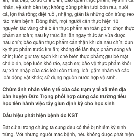
nhân, vệ sinh bàn tay; không dùng phân tươi bón rau, nuôi
cá, lợn thả rông; diệt ruồi, nhặng, gián là những côn trùng reo
rắc mầm bệnh. Đồng thời, mọi người cần thực hiện 10
nguyên tắc vàng chế biến thực phẩm an toàn gồm: chọn thực
phẩm an toàn; nấu kỹ thức ăn; ăn ngay thức ăn vừa được
nấu chín; bảo quản thực phẩm cẩn thận khi đã nấu chín; đun
kỹ thực phẩm trước khi ăn; không để lẫn thực phẩm sống và
chín; luôn giữ tay sạch khi chế biến thực phẩm; giữ bề mặt
chế biến, bếp luôn khô ráo, sạch sẽ; bảo vệ thực phẩm khỏi
sự xâm nhập của các loài côn trùng, loài gặm nhấm và các
loài động vật khác; sử dụng nguồn nước hợp vệ sinh.
Chùm ảnh nhân viên y tế của các trạm y tế xã trên địa
bàn huyện Đức Trọng phối hợp cùng các trường tiểu
học tiến hành việc tẩy giun định kỳ cho học sinh
Dấu hiệu phát hiện bệnh do KST
Bất cứ ai trong chúng ta cũng đều có thể bị nhiễm ký sinh
trùng. Với những người mắc bệnh, nếu không được phát hiện