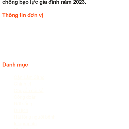
chống bạo lực gia đình năm 2023.
Thông tin đơn vị
Trụ sở: Số 44, Quốc lộ 20, Thị trấn Liên Nghĩa, huyện Đức
trọng, tỉnh Lâm Đồng.
Điện thoại: 02633.843.078 - 06233.842.664
Follow us
Danh mục
Cận Lâm Sàng
Chính trị
Chuyển đổi số
Công đoàn
Đời sống
Du lịch
Hài lòng người bệnh
Infographic