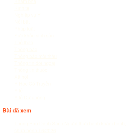
Khám phá
Kinh tế
Nghiệp vụ Y
Nổi bật
Pháp luật
Sức khỏe sinh sản
Thể thao
Thông báo
Thông báo mời thầu
Thông tin đối ngoại
Thông tin thuốc
Xã hội
Y Học Cổ Truyền
Y tế
Y tế Dự phòng
Bài đã xem
Thông Báo Danh Sách Người thực hành khám bệnh,
chữa bệnh T6/2026