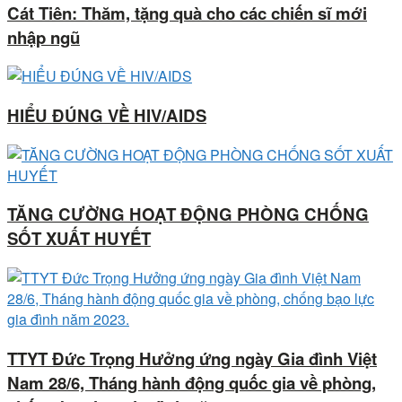
Cát Tiên: Thăm, tặng quà cho các chiến sĩ mới
nhập ngũ
HIỂU ĐÚNG VỀ HIV/AIDS
TĂNG CƯỜNG HOẠT ĐỘNG PHÒNG CHỐNG
SỐT XUẤT HUYẾT
TTYT Đức Trọng Hưởng ứng ngày Gia đình Việt
Nam 28/6, Tháng hành động quốc gia về phòng,