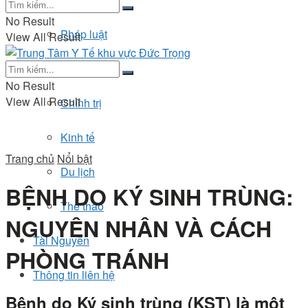
No Result
Pháp luật
View All Result
Đời sống
No Result
View All Result
Chính trị
Kinh tế
Trang chủ
Nổi bật
Du lịch
BỆNH DO KÝ SINH TRÙNG:
Thể thao
NGUYÊN NHÂN VÀ CÁCH
Tài Nguyên
PHÒNG TRÁNH
Thông tin liên hệ
Bệnh do Ký sinh trùng (KST) là một