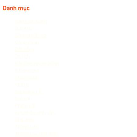
Danh mục
Cận Lâm Sàng
Chính trị
Chuyển đổi số
Công đoàn
Đời sống
Du lịch
Hài lòng người bệnh
Infographic
Khám phá
Kinh tế
Nghiệp vụ Y
Nổi bật
Pháp luật
Sức khỏe sinh sản
Thể thao
Thông báo
Thông báo mời thầu