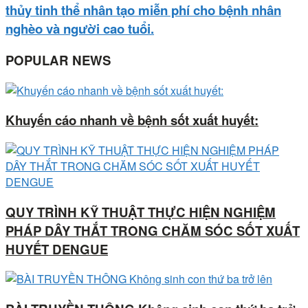
thủy tinh thể nhân tạo miễn phí cho bệnh nhân
nghèo và người cao tuổi.
POPULAR NEWS
Khuyến cáo nhanh về bệnh sốt xuất huyết:
QUY TRÌNH KỸ THUẬT THỰC HIỆN NGHIỆM
PHÁP DÂY THẮT TRONG CHĂM SÓC SỐT XUẤT
HUYẾT DENGUE