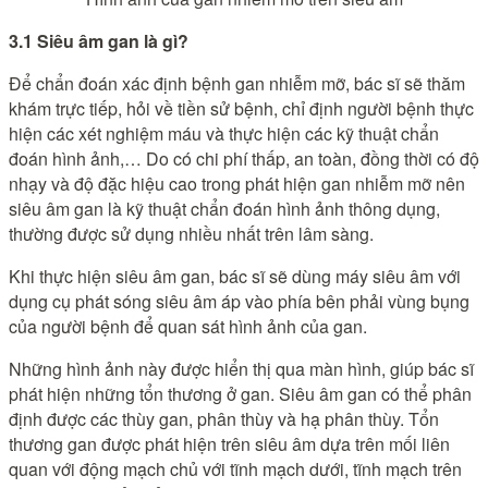
3.1 Siêu âm gan là gì?
Để chẩn đoán xác định bệnh gan nhiễm mỡ, bác sĩ sẽ thăm
khám trực tiếp, hỏi về tiền sử bệnh, chỉ định người bệnh thực
hiện các xét nghiệm máu và thực hiện các kỹ thuật chẩn
đoán hình ảnh,… Do có chi phí thấp, an toàn, đồng thời có độ
nhạy và độ đặc hiệu cao trong phát hiện gan nhiễm mỡ nên
siêu âm gan là kỹ thuật chẩn đoán hình ảnh thông dụng,
thường được sử dụng nhiều nhất trên lâm sàng.
Khi thực hiện siêu âm gan, bác sĩ sẽ dùng máy siêu âm với
dụng cụ phát sóng siêu âm áp vào phía bên phải vùng bụng
của người bệnh để quan sát hình ảnh của gan.
Những hình ảnh này được hiển thị qua màn hình, giúp bác sĩ
phát hiện những tổn thương ở gan. Siêu âm gan có thể phân
định được các thùy gan, phân thùy và hạ phân thùy. Tổn
thương gan được phát hiện trên siêu âm dựa trên mối liên
quan với động mạch chủ với tĩnh mạch dưới, tĩnh mạch trên