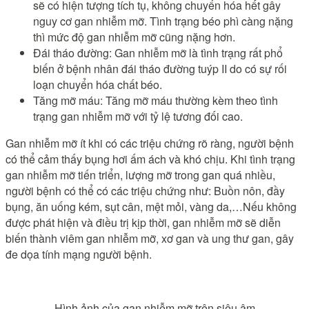
sẽ có hiện tượng tích tụ, không chuyển hóa hết gây
nguy cơ gan nhiễm mỡ. Tình trạng béo phì càng nặng
thì mức độ gan nhiễm mỡ cũng nặng hơn.
Đái tháo đường: Gan nhiễm mỡ là tình trạng rất phổ
biến ở bệnh nhân đái tháo đường tuýp II do có sự rối
loạn chuyển hóa chất béo.
Tăng mỡ máu: Tăng mỡ máu thường kèm theo tình
trạng gan nhiễm mỡ với tỷ lệ tương đối cao.
Gan nhiễm mỡ ít khi có các triệu chứng rõ ràng, người bệnh
có thể cảm thấy bụng hơi ấm ách và khó chịu. Khi tình trạng
gan nhiễm mỡ tiến triển, lượng mỡ trong gan quá nhiều,
người bệnh có thể có các triệu chứng như: Buồn nôn, đầy
bụng, ăn uống kém, sụt cân, mệt mỏi, vàng da,…Nếu không
được phát hiện và điều trị kịp thời, gan nhiễm mỡ sẽ diễn
biến thành viêm gan nhiễm mỡ, xơ gan và ung thư gan, gây
đe dọa tính mạng người bệnh.
Hình ảnh của gan nhiễm mỡ trên siêu âm