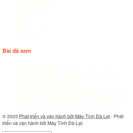
Thông tin đối ngoại
Thông tin thuốc
Xã hội
Y Học Cổ Truyền
Y tế
Y tế Dự phòng
Bài đã xem
Thông Báo Danh Sách Người thực hành khám bệnh,
chữa bệnh T6/2026
Thông Báo Danh Sách Người hoàn thành thực hành
khám bệnh, chữa bệnh T6/2026
Thông báo mời chào giá Dụng cụ Phẫu thuật nội soi sử
dụng tại Trung tâm Y tế khu vực Đức Trọng năm 2026
Thông Báo mời chào giá Nước cất pha tiêm 500ml
© 2023
Phát triển và vận hành bởi Máy Tính Đà Lạt
- Phát
triển và vận hành bởi Máy Tính Đà Lạt.