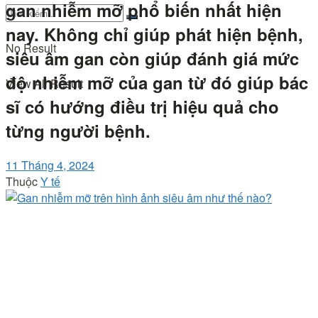
gan nhiễm mỡ phổ biến nhất hiện
nay. Không chỉ giúp phát hiện bệnh,
No Result
siêu âm gan còn giúp đánh giá mức
độ nhiễm mỡ của gan từ đó giúp bác
View All Result
sĩ có hướng điều trị hiệu quả cho
từng người bệnh.
11 Tháng 4, 2024
Thuộc
Y tế