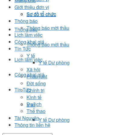
Trang chủ
Giới thiệu đơn vị
Sơ đồ tổ chức
Sơ đồ tổ chức
Thông báo
Thông báo mời thầu
Thông báo
Lịch làm việc
Công khai giá
Thông báo mời thầu
Tin Tức
Y tế
Lịch làm việc
Y tế Dự phòng
Xã hội
Công khai giá
Pháp luật
Đời sống
Tin Tức
Chính trị
Kinh tế
Du lịch
Y tế
Thể thao
Tài Nguyên
Y tế Dự phòng
Thông tin liên hệ
Xã hội