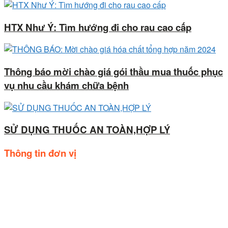
HTX Như Ý: Tìm hướng đi cho rau cao cấp
Thông báo mời chào giá gói thầu mua thuốc phục
vụ nhu cầu khám chữa bệnh
SỬ DỤNG THUỐC AN TOÀN,HỢP LÝ
Thông tin đơn vị
Trụ sở: Số 44, Quốc lộ 20, Thị trấn Liên Nghĩa, huyện Đức
trọng, tỉnh Lâm Đồng.
Điện thoại: 02633.843.078 - 06233.842.664
Follow us