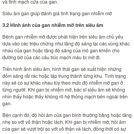
và tĩnh mạch cửa của gan.
Siêu âm gan giúp đánh giá tình trạng gan nhiễm mỡ
3.2 Hình ảnh của gan nhiễm mỡ trên siêu âm
Bệnh gan nhiễm mỡ được phát hiện trên siêu âm chủ yếu
dựa vào các triệu chứng như tăng độ sáng tại các vùng khác
nhau của gan hoặc tăng độ sáng của mô gan khiến cho
đường bờ của các cấu trúc mạch máu bị mờ đi.
Trên hình ảnh siêu âm, hình thái gan sẽ xuất hiện những
đốm sáng rải rác hoặc tập trung thành từng khu. Tình trạng
này sẽ có sự khác nhau tùy theo mức độ nhiễm mỡ gan ở
từng người. Khi gan bị nhiễm mỡ, bác sĩ siêu âm sẽ không
nhìn thấy hoặc thấy không rõ hệ thống mạch bên ngoài trên
gan.
Bên cạnh đó, độ hồi âm của gan bình thường bằng hoặc tăng
nhẹ so với vỏ thận hoặc lách. Khi gan bị nhiễm mỡ, hồi âm
của gan sẽ vượt trội so với vỏ thận và lách, đồng thời có sự