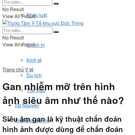
No Result
Pháp luật
View All Result
Đời sống
No Result
View All Result
Chính trị
Kinh tế
Trang chủ
Y tế
Du lịch
Gan nhiễm mỡ trên hình
Thể thao
ảnh siêu âm như thế nào?
Tài Nguyên
Siêu âm gan là kỹ thuật chẩn đoán
Thông tin liên hệ
hình ảnh được dùng để chẩn đoán