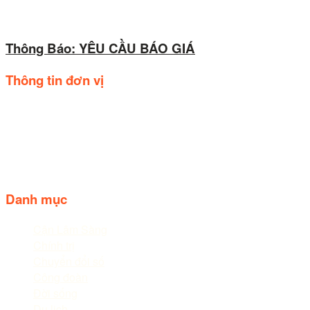
Thông Báo: YÊU CẦU BÁO GIÁ
Thông tin đơn vị
Trụ sở: Số 44, Quốc lộ 20, Thị trấn Liên Nghĩa, huyện Đức
trọng, tỉnh Lâm Đồng.
Điện thoại: 02633.843.078 - 06233.842.664
Follow us
Danh mục
Cận Lâm Sàng
Chính trị
Chuyển đổi số
Công đoàn
Đời sống
Du lịch