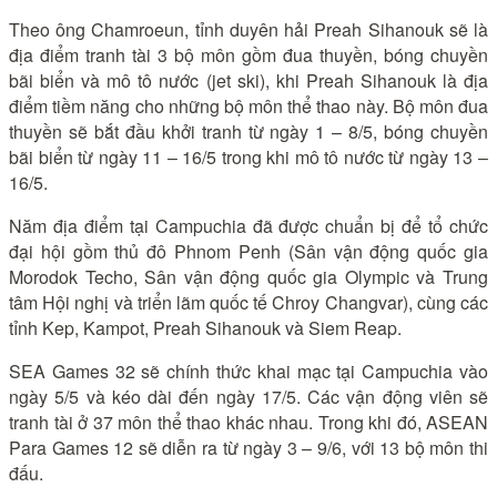
Theo ông Chamroeun, tỉnh duyên hải Preah Sihanouk sẽ là
địa điểm tranh tài 3 bộ môn gồm đua thuyền, bóng chuyền
bãi biển và mô tô nước (jet ski), khi Preah Sihanouk là địa
điểm tiềm năng cho những bộ môn thể thao này. Bộ môn đua
thuyền sẽ bắt đầu khởi tranh từ ngày 1 – 8/5, bóng chuyền
bãi biển từ ngày 11 – 16/5 trong khi mô tô nước từ ngày 13 –
16/5.
Năm địa điểm tại Campuchia đã được chuẩn bị để tổ chức
đại hội gồm thủ đô Phnom Penh (Sân vận động quốc gia
Morodok Techo, Sân vận động quốc gia Olympic và Trung
tâm Hội nghị và triển lãm quốc tế Chroy Changvar), cùng các
tỉnh Kep, Kampot, Preah Sihanouk và Siem Reap.
SEA Games 32 sẽ chính thức khai mạc tại Campuchia vào
ngày 5/5 và kéo dài đến ngày 17/5. Các vận động viên sẽ
tranh tài ở 37 môn thể thao khác nhau. Trong khi đó, ASEAN
Para Games 12 sẽ diễn ra từ ngày 3 – 9/6, với 13 bộ môn thi
đấu.