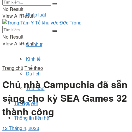
No Result
Pháp luật
View All Result
Đời sống
No Result
View All Result
Chính trị
Kinh tế
Trang chủ
Thể thao
Du lịch
Chủ nhà Campuchia đã sẵn
Thể thao
sàng cho kỳ SEA Games 32
Tài Nguyên
thành công
Thông tin liên hệ
12 Tháng 4, 2023