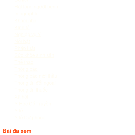
Hài lòng người bệnh
Infographic
Khám phá
Kinh tế
Nghiệp vụ Y
Nổi bật
Pháp luật
Sức khỏe sinh sản
Thể thao
Thông báo
Thông báo mời thầu
Thông tin đối ngoại
Thông tin thuốc
Xã hội
Y Học Cổ Truyền
Y tế
Y tế Dự phòng
Bài đã xem