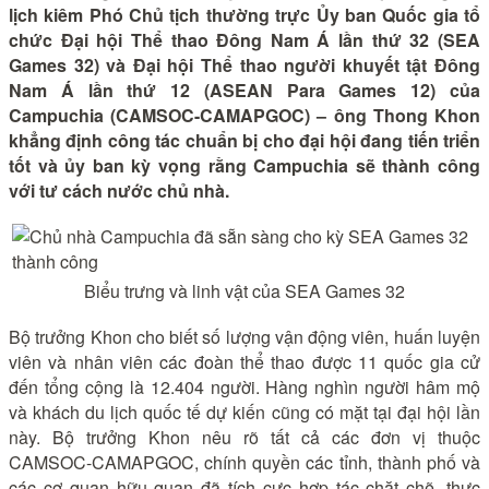
lịch kiêm Phó Chủ tịch thường trực Ủy ban Quốc gia tổ
chức Đại hội Thể thao Đông Nam Á lần thứ 32 (SEA
Games 32) và Đại hội Thể thao người khuyết tật Đông
Nam Á lần thứ 12 (ASEAN Para Games 12) của
Campuchia (CAMSOC-CAMAPGOC) – ông Thong Khon
khẳng định công tác chuẩn bị cho đại hội đang tiến triển
tốt và ủy ban kỳ vọng rằng Campuchia sẽ thành công
với tư cách nước chủ nhà.
Biểu trưng và linh vật của SEA Games 32
Bộ trưởng Khon cho biết số lượng vận động viên, huấn luyện
viên và nhân viên các đoàn thể thao được 11 quốc gia cử
đến tổng cộng là 12.404 người. Hàng nghìn người hâm mộ
và khách du lịch quốc tế dự kiến cũng có mặt tại đại hội lần
này. Bộ trưởng Khon nêu rõ tất cả các đơn vị thuộc
CAMSOC-CAMAPGOC, chính quyền các tỉnh, thành phố và
các cơ quan hữu quan đã tích cực hợp tác chặt chẽ, thực