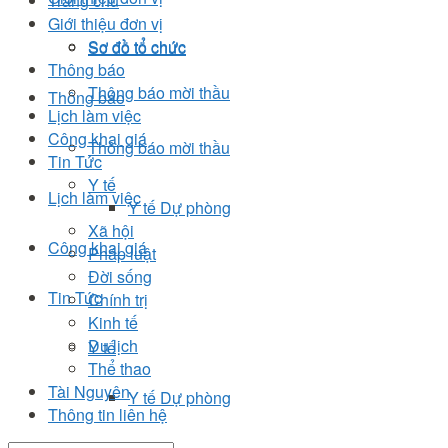
Trang chủ
Giới thiệu đơn vị
Sơ đồ tổ chức
Sơ đồ tổ chức
Thông báo
Thông báo mời thầu
Thông báo
Lịch làm việc
Công khai giá
Thông báo mời thầu
Tin Tức
Y tế
Lịch làm việc
Y tế Dự phòng
Xã hội
Công khai giá
Pháp luật
Đời sống
Tin Tức
Chính trị
Kinh tế
Du lịch
Y tế
Thể thao
Tài Nguyên
Y tế Dự phòng
Thông tin liên hệ
Xã hội