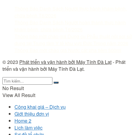
Thông Báo Danh Sách Người thực hành khám bệnh,
chữa bệnh T6/2026
Thông Báo Danh Sách Người hoàn thành thực hành
khám bệnh, chữa bệnh T6/2026
Thông báo mời chào giá Dụng cụ Phẫu thuật nội soi sử
dụng tại Trung tâm Y tế khu vực Đức Trọng năm 2026
Thông Báo mời chào giá Nước cất pha tiêm 500ml
© 2023
Phát triển và vận hành bởi Máy Tính Đà Lạt
- Phát
triển và vận hành bởi Máy Tính Đà Lạt.
No Result
View All Result
Công khai giá – Dịch vụ
Giới thiệu đơn vị
Home 2
Lịch làm việc
Sơ đồ tổ chức