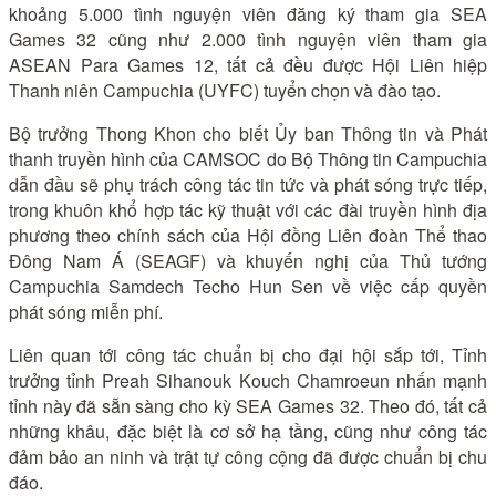
khoảng 5.000 tình nguyện viên đăng ký tham gia SEA
Games 32 cũng như 2.000 tình nguyện viên tham gia
ASEAN Para Games 12, tất cả đều được Hội Liên hiệp
Thanh niên Campuchia (UYFC) tuyển chọn và đào tạo.
Bộ trưởng Thong Khon cho biết Ủy ban Thông tin và Phát
thanh truyền hình của CAMSOC do Bộ Thông tin Campuchia
dẫn đầu sẽ phụ trách công tác tin tức và phát sóng trực tiếp,
trong khuôn khổ hợp tác kỹ thuật với các đài truyền hình địa
phương theo chính sách của Hội đồng Liên đoàn Thể thao
Đông Nam Á (SEAGF) và khuyến nghị của Thủ tướng
Campuchia Samdech Techo Hun Sen về việc cấp quyền
phát sóng miễn phí.
Liên quan tới công tác chuẩn bị cho đại hội sắp tới, Tỉnh
trưởng tỉnh Preah Sihanouk Kouch Chamroeun nhấn mạnh
tỉnh này đã sẵn sàng cho kỳ SEA Games 32. Theo đó, tất cả
những khâu, đặc biệt là cơ sở hạ tầng, cũng như công tác
đảm bảo an ninh và trật tự công cộng đã được chuẩn bị chu
đáo.