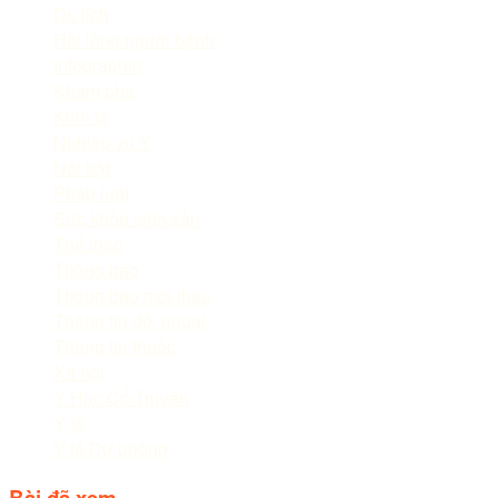
Du lịch
Hài lòng người bệnh
Infographic
Khám phá
Kinh tế
Nghiệp vụ Y
Nổi bật
Pháp luật
Sức khỏe sinh sản
Thể thao
Thông báo
Thông báo mời thầu
Thông tin đối ngoại
Thông tin thuốc
Xã hội
Y Học Cổ Truyền
Y tế
Y tế Dự phòng
Bài đã xem