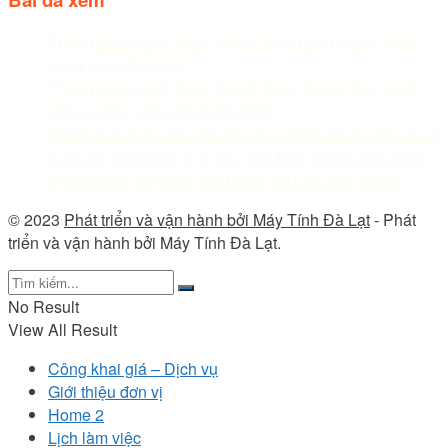
Thông Báo Danh Sách Người thực hành khám bệnh,
chữa bệnh T6/2026
Thông Báo Danh Sách Người hoàn thành thực hành
khám bệnh, chữa bệnh T6/2026
Thông báo mời chào giá Dụng cụ Phẫu thuật nội soi sử
dụng tại Trung tâm Y tế khu vực Đức Trọng năm 2026
Thông Báo mời chào giá Nước cất pha tiêm 500ml
© 2023
Phát triển và vận hành bởi Máy Tính Đà Lạt
- Phát
triển và vận hành bởi Máy Tính Đà Lạt.
No Result
View All Result
Công khai giá – Dịch vụ
Giới thiệu đơn vị
Home 2
Lịch làm việc