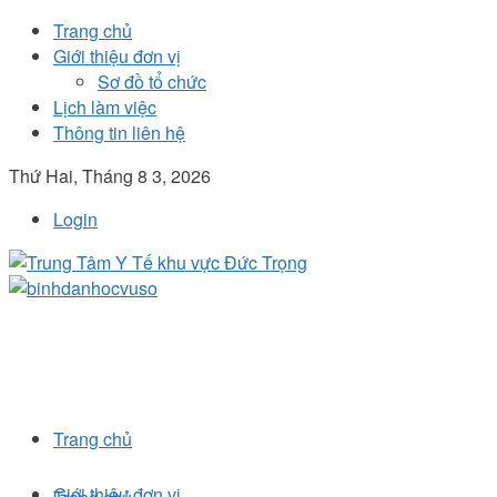
Trang chủ
Giới thiệu đơn vị
Sơ đồ tổ chức
Lịch làm việc
Thông tin liên hệ
Thứ Hai, Tháng 8 3, 2026
Login
Trang chủ
Giới thiệu đơn vị