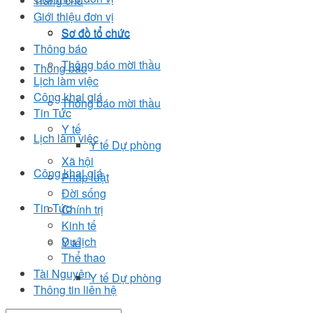
Trang chủ
Giới thiệu đơn vị
Sơ đồ tổ chức
Sơ đồ tổ chức
Thông báo
Thông báo mời thầu
Thông báo
Lịch làm việc
Công khai giá
Thông báo mời thầu
Tin Tức
Y tế
Lịch làm việc
Y tế Dự phòng
Xã hội
Công khai giá
Pháp luật
Đời sống
Tin Tức
Chính trị
Kinh tế
Du lịch
Y tế
Thể thao
Tài Nguyên
Y tế Dự phòng
Thông tin liên hệ
Xã hội