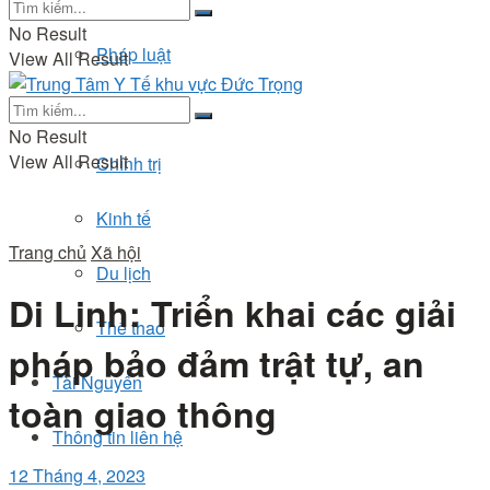
No Result
Pháp luật
View All Result
Đời sống
No Result
View All Result
Chính trị
Kinh tế
Trang chủ
Xã hội
Du lịch
Di Linh: Triển khai các giải
Thể thao
pháp bảo đảm trật tự, an
Tài Nguyên
toàn giao thông
Thông tin liên hệ
12 Tháng 4, 2023