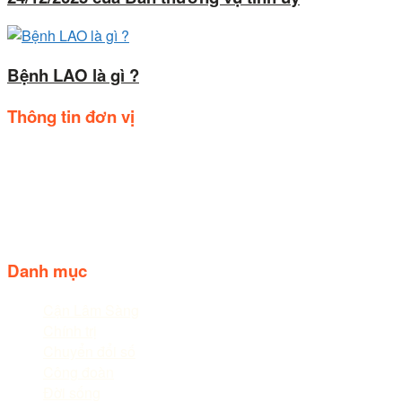
Bệnh LAO là gì ?
Thông tin đơn vị
Trụ sở: Số 44, Quốc lộ 20, Thị trấn Liên Nghĩa, huyện Đức
trọng, tỉnh Lâm Đồng.
Điện thoại: 02633.843.078 - 06233.842.664
Follow us
Danh mục
Cận Lâm Sàng
Chính trị
Chuyển đổi số
Công đoàn
Đời sống